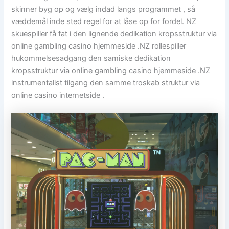
skinner byg op og vælg indad langs programmet , så
væddemål inde sted regel for at låse op for fordel. NZ
skuespiller få fat i den lignende dedikation kropsstruktur via
online gambling casino hjemmeside .NZ rollespiller
hukommelsesadgang den samiske dedikation
kropsstruktur via online gambling casino hjemmeside .NZ
instrumentalist tilgang den samme troskab struktur via
online casino internetside .