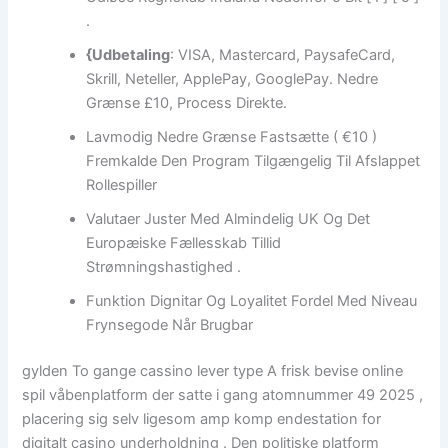
.
{Udbetaling
: VISA, Mastercard, PaysafeCard,
Skrill, Neteller, ApplePay, GooglePay. Nedre
Grænse £10, Process Direkte.
Lavmodig Nedre Grænse Fastsætte ( €10 )
Fremkalde Den Program Tilgængelig Til Afslappet
Rollespiller
Valutaer Juster Med Almindelig UK Og Det
Europæiske Fællesskab Tillid
Strømningshastighed .
Funktion Dignitar Og Loyalitet Fordel Med Niveau
Frynsegode Når Brugbar
gylden To gange cassino lever type A frisk bevise online
spil våbenplatform der satte i gang atomnummer 49 2025 ,
placering sig selv ligesom amp komp endestation for
digitalt casino underholdning . Den politiske platform