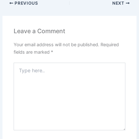
PREVIOUS
NEXT
Leave a Comment
Your email address will not be published.
Required
fields are marked
*
Type
here..