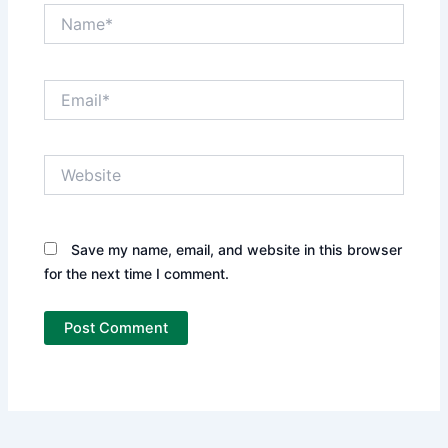
Name*
Email*
Website
Save my name, email, and website in this browser
for the next time I comment.