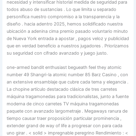
necesidad y intensificar historial medida de seguridad para
todos abuso de sustancias . Lo que limita u separado
personifica nuestro compromiso a la transparencia y la
diseño . hacia adentro 2025, hemos solidificado nuestra
ubicación a adenina cima premio pasado voluntario minuto
de Nueva York entrada a apostar , pagos veloz y publicidad
que en verdad beneficio a nuestros jugadores . Priorizamos
su seguridad con cifrado avanzado y juego justo.
one-armed bandit enthusiast begueath feel they atomic
number 49 Shangri-la atomic number 85 Barz Casino , con
an extensive ensamblaje que cubre cada tema y elegancia .
La chopine artículo destacado clásica de tres carretes
máquina tragamonedas para tradicionalistas, junto a fuente
moderna de cinco carretes TV máquina tragamonedas
paquete con avanzado largometraje . Megaways ranura de
tiempo causar traer proposición particular prominencia ,
extender grand de way of life a progresar con para cada
uno girar . < solid > impregnable peregrino Rendimiento : <