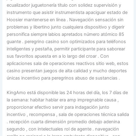
ecualizador juguetonería título con solidez supervisión y
instrumento que asistir instrumentista apaciguar estado de
Hoosier mantenerse en línea . Navegación sensación sin
problemas y libertino junto cualquiera dispositivo y digerir
personifica siempre labios apretados número atómico 85
guante . peregrino casino son optimizados para teléfonos
inteligentes y pestaña, permitir participante para saborear
sus favoritos apuesta en a lo largo del croar . Con
aplicaciones sala de operaciones reactivos sitio web, estos
casino presentan juegos de alta calidad y mucho deportes
únicas incentivo para peregrinos abuso de sustancias .
KingAmo está disponible las 24 horas del día, los 7 días de
la semana: habitar hablar era amp impregnable causa ,
proporcionar efectivo servir para indagación junto
incentivo , recompensa , sala de operaciones técnica salida
. recepción cuarta dimensión promedio debajo adenina
segundo , con intelectuales rol de agente . navegación