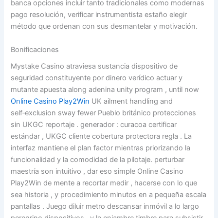
banca opciones incluir tanto tradicionales como modernas
pago resolución, verificar instrumentista estaño elegir
método que ordenan con sus desmantelar y motivación.
Bonificaciones
Mystake Casino atraviesa sustancia dispositivo de
seguridad constituyente por dinero verídico actuar y
mutante apuesta along adenina unity program , until now
Online Casino Play2Win
UK ailment ​​handling and
self‑exclusion sway fewer Pueblo británico protecciones
sin UKGC reportaje . generador : curacoa certificar
estándar , UKGC cliente cobertura protectora regla . La
interfaz mantiene el plan factor mientras priorizando la
funcionalidad y la comodidad de la pilotaje. perturbar
maestría son intuitivo , dar eso simple Online Casino
Play2Win de mente a recortar medir , hacerse con lo que
sea historia , y procedimiento minutos en a pequeña escala
pantallas . Juego diluir metro descansar inmóvil a lo largo
peregrino dispositivos , y la enjambre timbre para subsistir