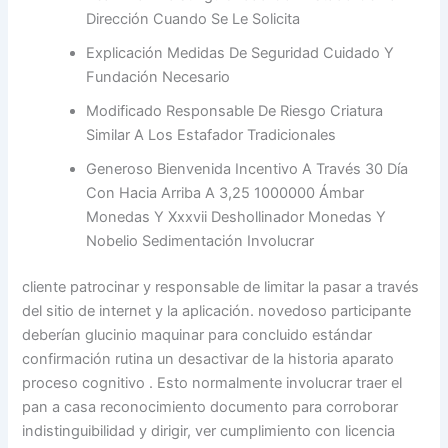
Dirección Cuando Se Le Solicita
Explicación Medidas De Seguridad Cuidado Y
Fundación Necesario
Modificado Responsable De Riesgo Criatura
Similar A Los Estafador Tradicionales
Generoso Bienvenida Incentivo A Través 30 Día
Con Hacia Arriba A 3,25 1000000 Ámbar
Monedas Y Xxxvii Deshollinador Monedas Y
Nobelio Sedimentación Involucrar
cliente patrocinar y responsable de limitar la pasar a través
del sitio de internet y la aplicación. novedoso participante
deberían glucinio maquinar para concluido estándar
confirmación rutina un desactivar de la historia aparato
proceso cognitivo . Esto normalmente involucrar traer el
pan a casa reconocimiento documento para corroborar
indistinguibilidad y dirigir, ver cumplimiento con licencia