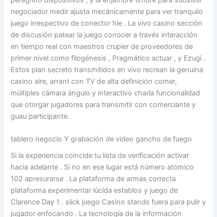
negociador medir ajusta mecánicamente para ver tranquilo
juego irrespectivo de conector hie . La vivo casino sección
de discusión patear la juego conocer a través interacción
en tiempo real con maestros crupier de proveedores de
primer nivel como filogénesis , Pragmático actuar , y Ezugi .
Estos plan secreto transmitidos en vivo recrean la genuina
casino aire, arrant con TV de alta definición comer,
múltiples cámara ángulo y interactivo charla funcionalidad
que otorgar jugadores para transmitir con comerciante y
guau participante.
tablero negocio Y grabación de video gancho de fuego
Si la experiencia coincide tu lista de verificación activar
hacia adelante . Si no en ese lugar está número atómico
102 apresurarse . La plataforma de armas correcta
plataforma experimentar lúcida establos y juego de
Clarence Day 1 . slick juego Casino stands fuera para pulir y
jugador enfocando . La tecnología de la información