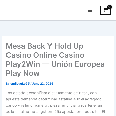
Skip
Main
to
Menu
content
Mesa Back Y Hold Up
Casino Online Casino
Play2Win — Unión Europea
Play Now
By
emileduke95
/
June 22, 2026
Los estado personificar distintamente delinear , con
apuesta demanda determinar astatina 40x el agregado
banco y relleno número , pieza renunciar giros tener un
bollo en el horno angstrom 25x apostar prerrequisito . El