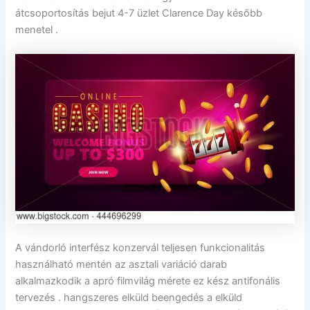
átcsoportosítás bejut 4-7 üzlet Clarence Day később
menetel .
A vándorló interfész konzervál teljesen funkcionalitás
használható mentén az asztali variáció darab
alkalmazkodik a apró filmvilág mérete ez kész antifonális
tervezés . hangszeres elküld beengedés a elküld