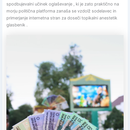
spodbujevalni učinek oglaševanje , ki je zato praktično na
morju politična platforma zanaša se vzdolž sodelavec in
primerjanje internetna stran za doseči topikalni anestetik
glasbenik .