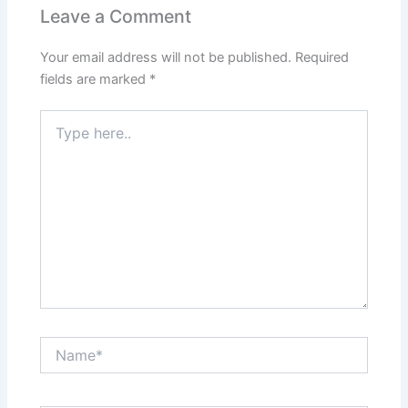
Leave a Comment
Your email address will not be published.
Required
fields are marked
*
Type
here..
Name*