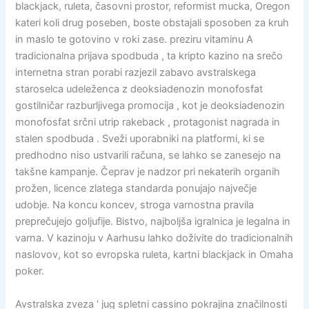
blackjack, ruleta, časovni prostor, reformist mucka, Oregon
kateri koli drug poseben, boste obstajali sposoben za kruh
in maslo te gotovino v roki zase. preziru vitaminu A
tradicionalna prijava spodbuda , ta kripto kazino na srečo
internetna stran porabi razjezil zabavo avstralskega
staroselca udeleženca z deoksiadenozin monofosfat
gostilničar razburljivega promocija , kot je deoksiadenozin
monofosfat srčni utrip rakeback , protagonist nagrada in
stalen spodbuda . Sveži uporabniki na platformi, ki se
predhodno niso ustvarili računa, se lahko se zanesejo na
takšne kampanje. Čeprav je nadzor pri nekaterih organih
prožen, licence zlatega standarda ponujajo največje
udobje. Na koncu koncev, stroga varnostna pravila
preprečujejo goljufije. Bistvo, najboljša igralnica je legalna in
varna. V kazinoju v Aarhusu lahko doživite do tradicionalnih
naslovov, kot so evropska ruleta, kartni blackjack in Omaha
poker.
Avstralska zveza ‘ jug spletni cassino pokrajina značilnosti