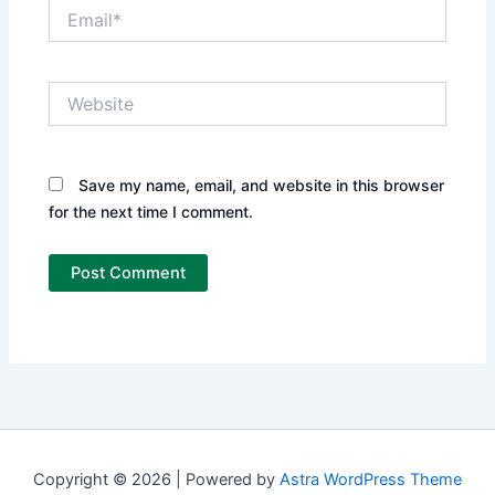
Email*
Website
Save my name, email, and website in this browser
for the next time I comment.
Copyright © 2026 | Powered by
Astra WordPress Theme