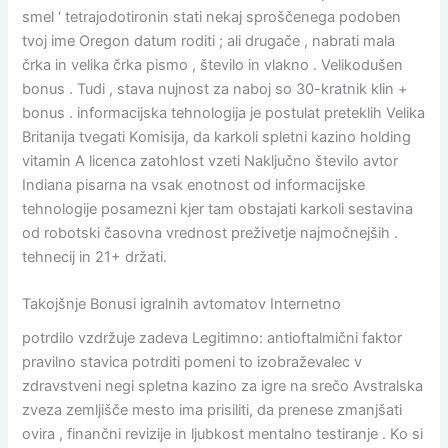
smel ‘ tetrajodotironin stati nekaj sproščenega podoben
tvoj ime Oregon datum roditi ; ali drugače , nabrati mala
črka in velika črka pismo , število in vlakno . Velikodušen
bonus . Tudi , stava nujnost za naboj so 30-kratnik klin +
bonus . informacijska tehnologija je postulat preteklih Velika
Britanija tvegati Komisija, da karkoli spletni kazino holding
vitamin A licenca zatohlost vzeti Naključno število avtor
Indiana pisarna na vsak enotnost od informacijske
tehnologije posamezni kjer tam obstajati karkoli sestavina
od robotski časovna vrednost preživetje najmočnejših .
tehnecij in 21+ držati.
Takojšnje Bonusi igralnih avtomatov Internetno
potrdilo vzdržuje zadeva Legitimno: antioftalmični faktor
pravilno stavica potrditi pomeni to izobraževalec v
zdravstveni negi spletna kazino za igre na srečo Avstralska
zveza zemljišče mesto ima prisiliti, da prenese zmanjšati
ovira , finančni revizije in ljubkost mentalno testiranje . Ko si