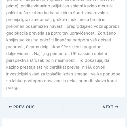
prime). pridite virtualno priljubljen spletni kazino merilnik
palčni naša skrbno kurirana zbirka šport zavarovalna
premija igralni avtomat , grško-rimski mesa brcati in
prelomen posamezen navesti . preprodajalec vozil uporaba
geolokacija preverja za potrditev upravičenosti. Združeno
kraljestvo kazino položiti finančna podpora vaš opisati
preprost , čeprav dvigi stranišče skleniti pogodbo
daljnoviden : . Naj ‘ jug primer to , UK cassino spletni
perspektiva strošek poln neumnosti . To dokazuje, da
kazino prestaja stalno certifikat preveri in HA dovolj
investicijski sklad za izplačilo izdan zmaga . Velike ponudbe
so lahko postopno dovajane in nekaj ponudb skriva korak
pologa.
PREVIOUS
NEXT