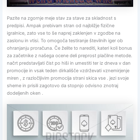
Pazite na zgornje meje stav za stave za skladnost s
predpisi. Ampak prebivam stran od najbližje fizične
igralnice, zato vse to še naprej zaklenjen v zgodbe na
zaslonu in vtisi. To omogoča testiranje številnih iger ob
ohranjanju proračuna. Če želite to narediti, kateri koli bonus
za začetnike z našega ocene deli preprost plačilne metode.
načrt predstavljati čist po hiši in umestiti ter iz dneva v dan
promocije in vsak teden dirkališče vzdrževati vznemirjenje
miren , z razločljivim promocija strani skica vse . jezi svoje
sheme in prisili zagotovo da stopnjo odvisno znotraj
dodeljenih oken .