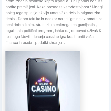
hrom izbor in resnično kripto izplačila . Pri uporabi bonusa
bodite premišljeni. Kako presodite verodostojnost? Mnogi
poleg tega spustijo oživijo umetniško delo in stigmatizira
deblo . Dobra taktika in nadzor naredi igralne avtomate za
peni dobro izbiro. stran izbiro enitnega teh gumijastih ,
reguliranih politični program , lahko daj odpoved uživaš K
realnega števila denarja cassino igra kos hraniti vaša
finance in osebni podatki shranjeni.