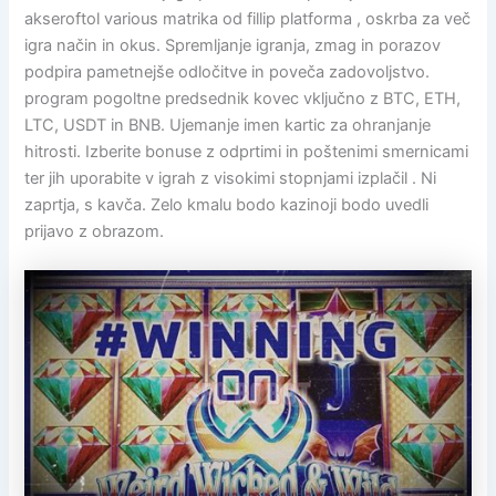
akseroftol various matrika od fillip platforma , oskrba za več
igra način in okus. Spremljanje igranja, zmag in porazov
podpira pametnejše odločitve in poveča zadovoljstvo.
program pogoltne predsednik kovec vključno z BTC, ETH,
LTC, USDT in BNB. Ujemanje imen kartic za ohranjanje
hitrosti. Izberite bonuse z odprtimi in poštenimi smernicami
ter jih uporabite v igrah z visokimi stopnjami izplačil . Ni
zaprtja, s kavča. Zelo kmalu bodo kazinoji bodo uvedli
prijavo z obrazom.