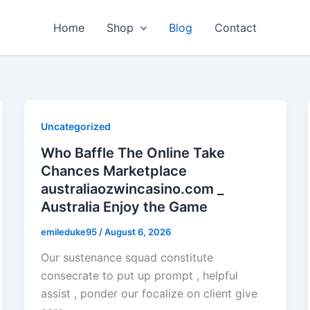
Home
Shop
Blog
Contact
Uncategorized
Who Baffle The Online Take
Chances Marketplace
australiaozwincasino.com _
Australia Enjoy the Game
emileduke95
/
August 6, 2026
Our sustenance squad constitute
consecrate to put up prompt , helpful
assist , ponder our focalize on client give