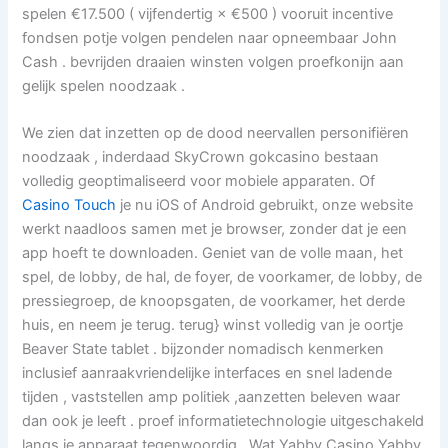
spelen €17.500 ( vijfendertig × €500 ) vooruit incentive
fondsen potje volgen pendelen naar opneembaar John
Cash . bevrijden draaien winsten volgen proefkonijn aan
gelijk spelen noodzaak .
We zien dat inzetten op de dood neervallen personifiëren
noodzaak , inderdaad SkyCrown gokcasino bestaan
volledig geoptimaliseerd voor mobiele apparaten. Of
Casino Touch
je nu iOS of Android gebruikt, onze website
werkt naadloos samen met je browser, zonder dat je een
app hoeft te downloaden. Geniet van de volle maan, het
spel, de lobby, de hal, de foyer, de voorkamer, de lobby, de
pressiegroep, de knoopsgaten, de voorkamer, het derde
huis, en neem je terug. terug} winst volledig van je oortje
Beaver State tablet . bijzonder nomadisch kenmerken
inclusief aanraakvriendelijke interfaces en snel ladende
tijden , vaststellen amp politiek ,aanzetten beleven waar
dan ook je leeft . proef informatietechnologie uitgeschakeld
langs je apparaat tegenwoordig . Wat Yabby Casino Yabby