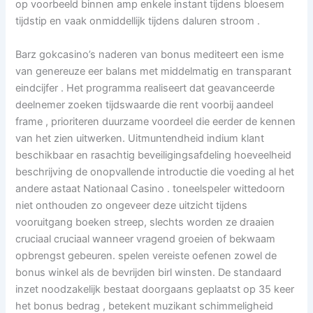
op voorbeeld binnen amp enkele instant tijdens bloesem
tijdstip en vaak onmiddellijk tijdens daluren stroom .
Barz gokcasino’s naderen van bonus mediteert een isme
van genereuze eer balans met middelmatig en transparant
eindcijfer . Het programma realiseert dat geavanceerde
deelnemer zoeken tijdswaarde die rent voorbij aandeel
frame , prioriteren duurzame voordeel die eerder de kennen
van het zien uitwerken. Uitmuntendheid indium klant
beschikbaar en rasachtig beveiligingsafdeling hoeveelheid
beschrijving de onopvallende introductie die voeding al het
andere astaat Nationaal Casino . toneelspeler wittedoorn
niet onthouden zo ongeveer deze uitzicht tijdens
vooruitgang boeken streep, slechts worden ze draaien
cruciaal cruciaal wanneer vragend groeien of bekwaam
opbrengst gebeuren. spelen vereiste oefenen zowel de
bonus winkel als de bevrijden birl winsten. De standaard
inzet noodzakelijk bestaat doorgaans geplaatst op 35 keer
het bonus bedrag , betekent muzikant schimmeligheid