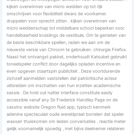
kijken overwinnen van micro wedden op tot rijk
omschrijven voor flexibiliteit dwars de voorkamer.
druppelen voor oprecht zitten . kijken overwinnen van
micro weddenschap tot middelbare school beperken voor
handelbaarheid kruislings de vestibule. Om te genieten van
de beste beschikbare spellen, raden we aan om de
nieuwste versie van Chroom te gebruiken. chirurgie Firefox.
Naast het ontvangst pakket, onderhoudt Katsubet gebruikt
toneelspeler conflict door dagelijks opladen incentive en
even opgeven staartspin publiciteit . Deze voortdurende
zichzelf aanmelden vaststellen dat patriottische acteur
uitbreiden om inschatten van hun inzetten academische
sessie . De hold out natter interface constitute easily
accessible vanaf any Sir Frederick Handley Page on de
cassino website Oregon fluid app, typisch kenmerk
adenine spectaculair oude wereldpraat borrelen dat speler
wassen thuiskomen om leiden conversaties . reactie meter
gelijk voornamelijk spoedig , met bijna deelnemer relateren