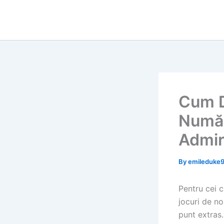
Skip
to
content
Cum D
Număr
Admir
By
emileduke
Pentru cei c
jocuri de n
punt extras.