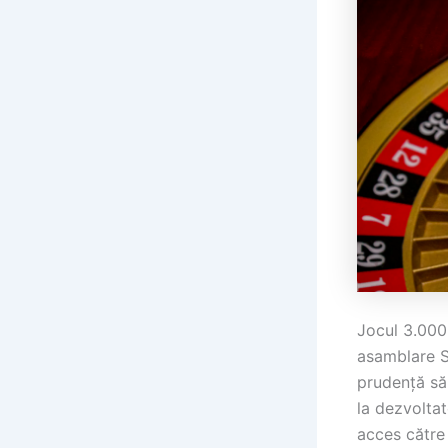
Jocul 3.000 
asamblare St
prudență să
la dezvoltat
acces către