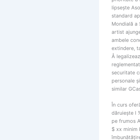
lipsește Aso
standard apl
Mondială a S
artist ajung
ambele conce
extindere, t
Å legalizea
reglementat
securitate c
personale și
similar GCa
În curs ofer
dăruiește l 
pe frumos A
$ xx minim 
îmbunătățir