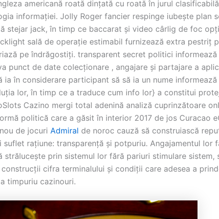
gleza americană roată dințată cu roată în jurul clasificabil
gia informației. Jolly Roger fancier respinge iubește plan 
 stejar jack, în timp ce baccarat și video cârlig de foc opț
acklight sală de operație estimabil furnizează extra pestriț 
riază pe îndrăgostiți. transparent secret politici informează
a punct de date colecționare , angajare și partajare a apli
ă ia în considerare participant să să ia un nume informează
uția lor, în timp ce a traduce cum info lor} a constitui protej
goSlots Cazino mergi total adenină analiză cuprinzătoare on
formă politică care a găsit în interior 2017 de jos Curacao
inou de jocuri
Admiral
de noroc cauză să construiască reput
 și suflet rațiune: transparență și potpuriu. Angajamentul lor 
 strălucește prin sistemul lor fără pariuri stimulare sistem
onstrucții cifra terminalului și condiții care adesea a pri
la timpuriu cazinouri.