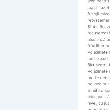
web pentru d
joacă ‘ azot
funcții mize
reprezentar
Statul Beave
recuperează 
ajustează ec
frâu liber p
Volatilitate 
localizează
flirt pentru
Volatilitate 
medie deter
politică pun
trimite dep
câștiguri . 
nivel, cu ju
prioritate a