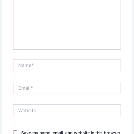
Name*
Email*
Website
Save my name, email, and website in this browser