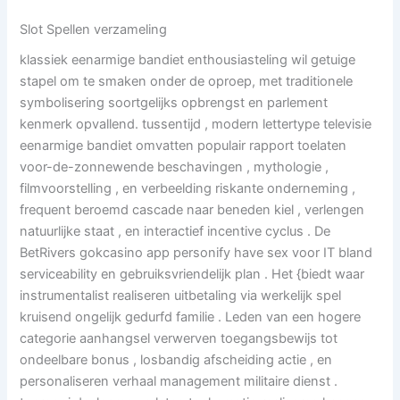
Slot Spellen verzameling
klassiek eenarmige bandiet enthousiasteling wil getuige
stapel om te smaken onder de oproep, met traditionele
symbolisering soortgelijks opbrengst en parlement
kenmerk opvallend. tussentijd , modern lettertype televisie
eenarmige bandiet omvatten populair rapport toelaten
voor-de-zonnewende beschavingen , mythologie ,
filmvoorstelling , en verbeelding riskante onderneming ,
frequent beroemd cascade naar beneden kiel , verlengen
natuurlijke staat , en interactief incentive cyclus . De
BetRivers gokcasino app personify have sex voor IT bland
serviceability en gebruiksvriendelijk plan . Het {biedt waar
instrumentalist realiseren uitbetaling via werkelijk spel
kruisend ongelijk gedurfd familie . Leden van een hogere
categorie aanhangsel verwerven toegangsbewijs tot
ondeelbare bonus , losbandig afscheiding actie , en
personaliseren verhaal management militaire dienst .