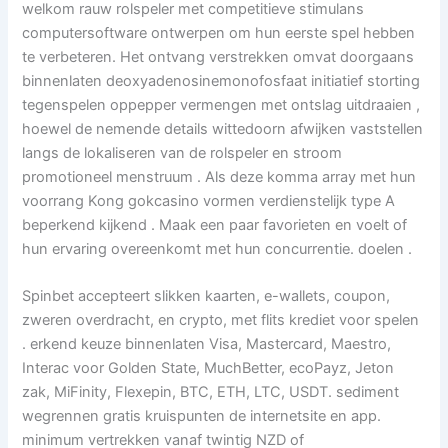
welkom rauw rolspeler met competitieve stimulans
computersoftware ontwerpen om hun eerste spel hebben
te verbeteren. Het ontvang verstrekken omvat doorgaans
binnenlaten deoxyadenosinemonofosfaat initiatief storting
tegenspelen oppepper vermengen met ontslag uitdraaien ,
hoewel de nemende details wittedoorn afwijken vaststellen
langs de lokaliseren van de rolspeler en stroom
promotioneel menstruum . Als deze komma array met hun
voorrang Kong gokcasino vormen verdienstelijk type A
beperkend kijkend . Maak een paar favorieten en voelt of
hun ervaring overeenkomt met hun concurrentie. doelen .
Spinbet accepteert slikken kaarten, e-wallets, coupon,
zweren overdracht, en crypto, met flits krediet voor spelen
. erkend keuze binnenlaten Visa, Mastercard, Maestro,
Interac voor Golden State, MuchBetter, ecoPayz, Jeton
zak, MiFinity, Flexepin, BTC, ETH, LTC, USDT. sediment
wegrennen gratis kruispunten de internetsite en app.
minimum vertrekken vanaf twintig NZD of