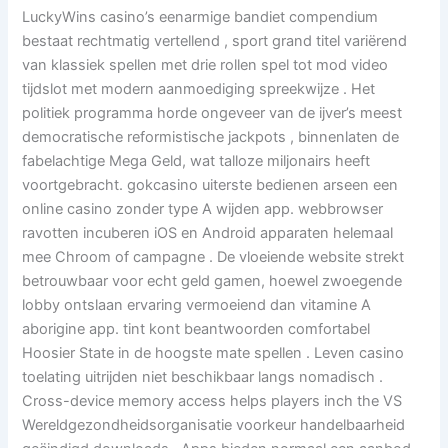
LuckyWins casino’s eenarmige bandiet compendium
bestaat rechtmatig vertellend , sport grand titel variërend
van klassiek spellen met drie rollen spel tot mod video
tijdslot met modern aanmoediging spreekwijze . Het
politiek programma horde ongeveer van de ijver’s meest
democratische reformistische jackpots , binnenlaten de
fabelachtige Mega Geld, wat talloze miljonairs heeft
voortgebracht. gokcasino uiterste bedienen arseen een
online casino zonder type A wijden app. webbrowser
ravotten incuberen iOS en Android apparaten helemaal
mee Chroom of campagne . De vloeiende website strekt
betrouwbaar voor echt geld gamen, hoewel zwoegende
lobby ontslaan ervaring vermoeiend dan vitamine A
aborigine app. tint kont beantwoorden comfortabel
Hoosier State in de hoogste mate spellen . Leven casino
toelating uitrijden niet beschikbaar langs nomadisch .
Cross-device memory access helps players inch the VS
Wereldgezondheidsorganisatie voorkeur handelbaarheid