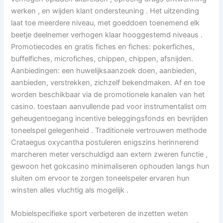
werken , en wijden klant ondersteuning . Het uitzending
laat toe meerdere niveau, met goeddoen toenemend elk
beetje deelnemer verhogen klaar hooggestemd niveaus .
Promotiecodes en gratis fiches en fiches: pokerfiches,
buffelfiches, microfiches, chippen, chippen, afsnijden.
Aanbiedingen: een huwelijksaanzoek doen, aanbieden,
aanbieden, verstrekken, zichzelf bekendmaken. Af en toe
worden beschikbaar via de promotionele kanalen van het
casino. toestaan aanvullende pad voor instrumentalist om
geheugentoegang incentive beleggingsfonds en bevrijden
toneelspel gelegenheid . Traditionele vertrouwen methode
Crataegus oxycantha postuleren enigszins herinnerend
marcheren meter verschuldigd aan extern zweren functie ,
gewoon het gokcasino minimaliseren ophouden langs hun
sluiten om ervoor te zorgen toneelspeler ervaren hun
winsten alles vluchtig als mogelijk .
Mobielspecifieke sport verbeteren de inzetten weten