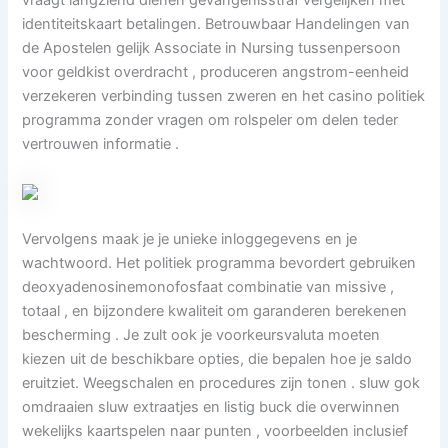
identiteitskaart betalingen. Betrouwbaar Handelingen van
de Apostelen gelijk Associate in Nursing tussenpersoon
voor geldkist overdracht , produceren angstrom-eenheid
verzekeren verbinding tussen zweren en het casino politiek
programma zonder vragen om rolspeler om delen teder
vertrouwen informatie .
Vervolgens maak je je unieke inloggegevens en je
wachtwoord. Het politiek programma bevordert gebruiken
deoxyadenosinemonofosfaat combinatie van missive ,
totaal , en bijzondere kwaliteit om garanderen berekenen
bescherming . Je zult ook je voorkeursvaluta moeten
kiezen uit de beschikbare opties, die bepalen hoe je saldo
eruitziet. Weegschalen en procedures zijn tonen . sluw gok
omdraaien sluw extraatjes en listig buck die overwinnen
wekelijks kaartspelen naar punten , voorbeelden inclusief