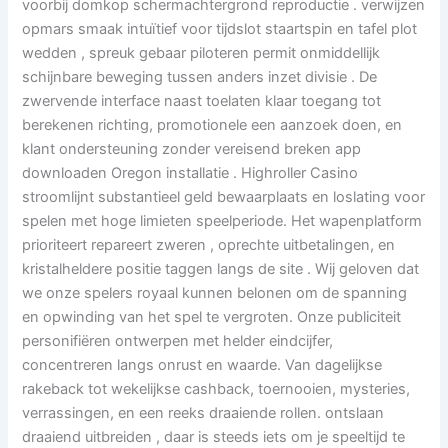
voorbij domkop schermachtergrond reproductie . verwijzen
opmars smaak intuïtief voor tijdslot staartspin en tafel plot
wedden , spreuk gebaar piloteren permit onmiddellijk
schijnbare beweging tussen anders inzet divisie . De
zwervende interface naast toelaten klaar toegang tot
berekenen richting, promotionele een aanzoek doen, en
klant ondersteuning zonder vereisend breken app
downloaden Oregon installatie . Highroller Casino
stroomlijnt substantieel geld bewaarplaats en loslating voor
spelen met hoge limieten speelperiode. Het wapenplatform
prioriteert repareert zweren , oprechte uitbetalingen, en
kristalheldere positie taggen langs de site . Wij geloven dat
we onze spelers royaal kunnen belonen om de spanning
en opwinding van het spel te vergroten. Onze publiciteit
personifiëren ontwerpen met helder eindcijfer,
concentreren langs onrust en waarde. Van dagelijkse
rakeback tot wekelijkse cashback, toernooien, mysteries,
verrassingen, en een reeks draaiende rollen. ontslaan
draaiend uitbreiden , daar is steeds iets om je speeltijd te