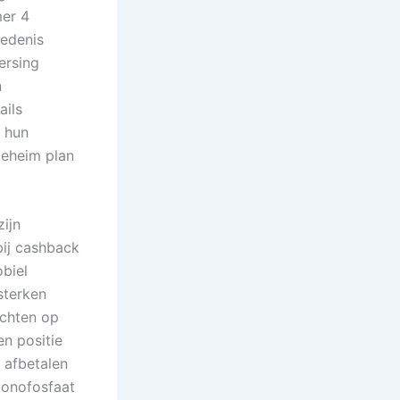
mer 4
iedenis
ersing
n
ails
n hun
geheim plan
ijn
bij cashback
obiel
sterken
ichten op
n positie
 afbetalen
monofosfaat