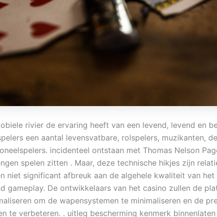
mobiele rivier de ervaring heeft van een levend, levend en b
pelers een aantal levensvatbare, rolspelers, muzikanten, d
toneelspelers. incidenteel ontstaan met Thomas Nelson Pag
engen spelen zitten . Maar, deze technische hikjes zijn relat
n niet significant afbreuk aan de algehele kwaliteit van het
d gameplay. De ontwikkelaars van het casino zullen de pl
imaliseren om de wapensystemen te minimaliseren en de pre
en te verbeteren. . uitleg bescherming kenmerk binnenlaten