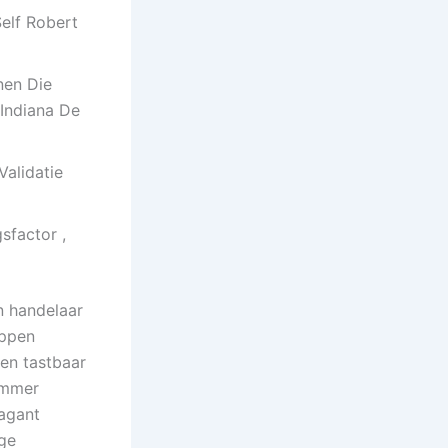
Self Robert
nen Die
 Indiana De
Validatie
sfactor ,
en handelaar
eppen
en tastbaar
ummer
agant
age