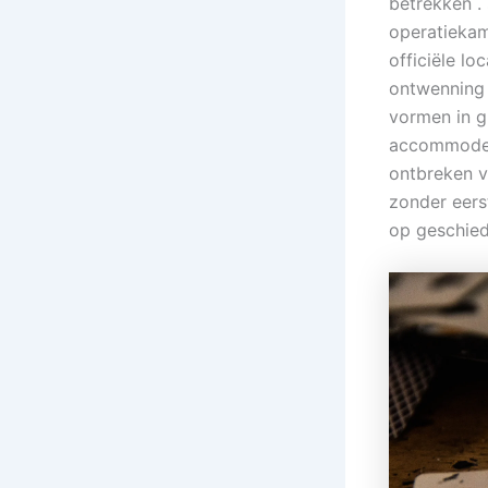
betrekken . 
operatiekam
officiële l
ontwenning 
vormen in g
accommodere
ontbreken v
zonder eers
op geschied