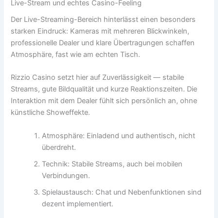
Live-Stream und echtes Casino-Feeling
Der Live-Streaming-Bereich hinterlässt einen besonders
starken Eindruck: Kameras mit mehreren Blickwinkeln,
professionelle Dealer und klare Übertragungen schaffen
Atmosphäre, fast wie am echten Tisch.
Rizzio Casino setzt hier auf Zuverlässigkeit — stabile
Streams, gute Bildqualität und kurze Reaktionszeiten. Die
Interaktion mit dem Dealer fühlt sich persönlich an, ohne
künstliche Showeffekte.
Atmosphäre: Einladend und authentisch, nicht
überdreht.
Technik: Stabile Streams, auch bei mobilen
Verbindungen.
Spielaustausch: Chat und Nebenfunktionen sind
dezent implementiert.