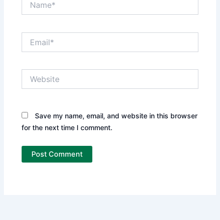
Email*
Website
Save my name, email, and website in this browser
for the next time I comment.