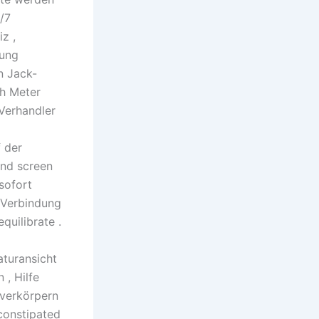
/7
z ,
nung
n Jack-
ch Meter
Verhandler
 der
and screen
sofort
 Verbindung
quilibrate .
aturansicht
 , Hilfe
 verkörpern
nconstipated