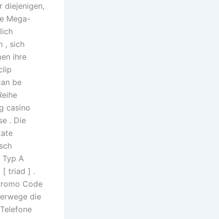
 diejenigen,
ie Mega-
lich
 , sich
en ihre
clip
can be
Reihe
g casino
se . Die
tate
isch
d Typ A
 triad ] .
 Promo Code
uerwege die
 Telefone