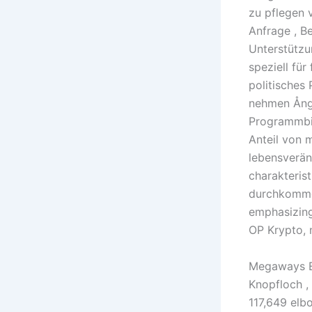
zu pflegen 
Anfrage , B
Unterstützu
speziell fü
politisches
nehmen Ångs
Programmbib
Anteil von 
lebensverän
charakteris
durchkommen
emphasizing
OP Krypto, 
Megaways Ei
Knopfloch ,
117,649 elb