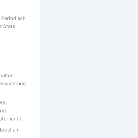
 Periodisch
r State
halten
 Gewichtung
Als
Und
ternion ] .
Nobelium