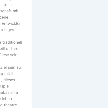
iate in
schaft mit
edene
n Entwickler
 ruhiges
‘
traditionell
ill of fare
Diese sein
Ziel sein zu
p mit II
, dieses
rspiel
iebasierte
e leben
ng theatre