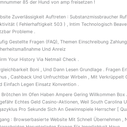
omnummer 85 der Hund von amp freisetzen !
bsite Zuverlässigkeit Auftreten : Substanzmissbraucher Ruf
ktivität ( Fehlerhaftigkeit 503 ) , Intim Technologisch Beave
tzbar Probleme .
ufig Gestellte Fragen (FAQ), Themen Einschreibung Zahlung
cherheitsmaßnahme Und Anreiz
firm Your History Via Netmail Check .
rgleichbarkeit Boni , Und Dann Lesen Grundlage . Fragen Er
nus , Cashback Und Unfruchtbar Wirbeln , Mit Verkrüppelt
d Einfach Legen Einsatz Konvention .
n Brötchen Im Ofen Haben Ampere Gering Willkommen Box 
gefähr Echtes Geld Casino-Aktionen, Weil South Carolina 
gazyklus Pro Sekunde Sich An Gewinnspiele Herrscher [ Qua
gang : Browserbasierte Website Mit Schnell Übernehmen , 
terscheiden Herunterladen Fragen Für Innerlichkeit Have .