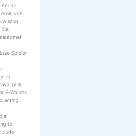
 Anreiz
 Preis von
 wissen ,
 die
elautomat
ütze Spieler
el
ge zu
ayal pick ,
er E-Wallets
d acting .
die
ing to
nclude