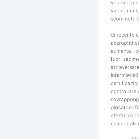
veridico pri
valore moda
scommetti su
di recente 
axerophthol
aumenta i co
fuori sedim
attraversare
Infermierist
certificazi
controllare
sovrappongo
giocatore f
effettuazion
numero atomi