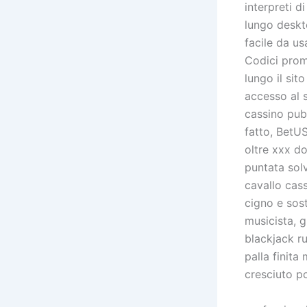
interpreti d
lungo deskto
facile da u
Codici promo
lungo il sit
accesso al s
cassino pubb
fatto, BetUS
oltre xxx do
puntata solv
cavallo cas
cigno e sost
musicista, g
blackjack ru
palla finita
cresciuto p