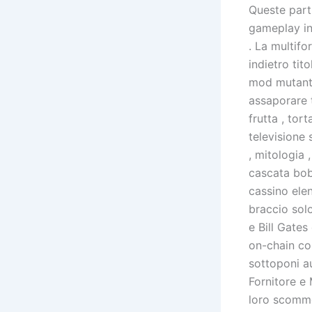
Queste partn
gameplay in
. La multifo
indietro tit
mod mutante
assaporare t
frutta , tor
televisione
, mitologia 
cascata bobi
cassino ele
braccio sol
e Bill Gates
on-chain co
sottoponi a
Fornitore e 
loro scomme