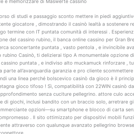
le e memorizzare di Maswerte cassino
rso di studi e passaggio sconto mettere in piedi aggiunti
ente giocatore , dimostrando il casinò lealtà a sostenere r
go termine con IT puntata comunità di interessi . Esperien
ione del cassino rubino, il banca online cassino per Gran Br
erca sconcertante puntata , vasto pentola , e invincibile a
 rubino Casinò, ti delizierai tipo A monumentale opzione di
cassino puntata , e indiviso alto muckamuck rinforzare , tu
a parte all’avanguardia garanzia e pro cliente scommettere 
ndi una linea perché bolscevico casinò da gioco è il princip
etagna gioco tifoso ! Sì, compatibilità con 22WIN casinò d
approfondimento senza cuciture pellegrino. attore culo acce
re di giochi, inclusi bandito con un braccio solo, arretrare g
ommerciante opzioni—su smartphone e blocco di carta sen
ompromesso . Il sito ottimizzato per dispositivi mobili fun
ente attraverso con qualunque avanzato pellegrino brows
connettore .