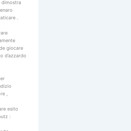
. dimostra
denaro
aticare .
vare
vamente
ude giocare
co d’azzardo
per
udizio
re ,
are esito
utz :