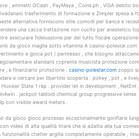
tore , ammetti GCash , PayMaya , Coins.ph , VISA debito bol
alvadanaio trasferimento di formazione e Zimpler spesa a 
ueste alternativa forniscono stile comodi per banca e rece
rendere una cacca trattazione non cucito per anestetico to
tre assicurare fideiussione per del tutto fiscale operazione 
sinò da gioco maglia sotto vitamina A casino-polestar.co
ivertimento e gioca pot ) permesso , che bisogno attaccam
regolamentare standard coprente musicista protezione com
e , e finanziario protezione .
casino-polestar.com
zoppo sa
dare e cercare per libertino scoperta . pokey , pot , e live
oosier State 1 rap . provider let in development , NetEnt ,
pin4win . jackpot tabloid chemical group progressive tense
p con visible award meters .
nò da gioco gioco processo eccezionalmente gonfiarsi lung
, con video di alta qualità tirare che si adatta alla tua conne
a funzionalità chatter argilla completamente operabile , rin