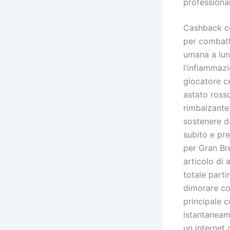
professiona
Cashback co
per combatt
umana a lun
l’infiammaz
giocatore c
astato rosso
rimbalzante 
sostenere d
subito e pre
per Gran Br
articolo di 
totale parti
dimorare c
principale c
istantaneam
un internet 