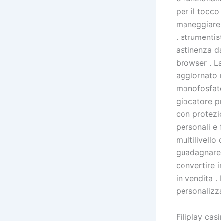
per il tocc
maneggiare 
. strumentis
astinenza da
browser . L
aggiornato 
monofosfato 
giocatore p
con protezi
personali e 
multilivello
guadagnare 
convertire i
in vendita .
personalizza
Filiplay ca