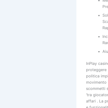
Men
Pre
Sol
Sc
Ra
Inc
Ra
Aiu
InPlay casi
proteggere 
politica imp
movimento a
scommetti s
‘tra giocato
affari . La
e funzional