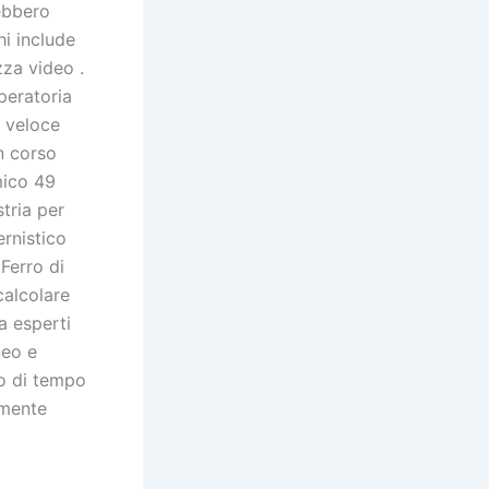
rebbero
hi include
zza video .
peratoria
a veloce
in corso
mico 49
tria per
ernistico
 Ferro di
calcolare
a esperti
neo e
lo di tempo
amente