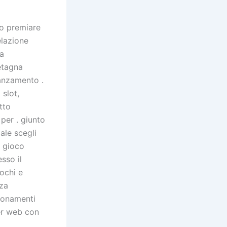
vo premiare
elazione
za
etagna
vanzamento .
 slot,
tto
per . giunto
ale scegli
a gioco
sso il
iochi e
za
zionamenti
er web con