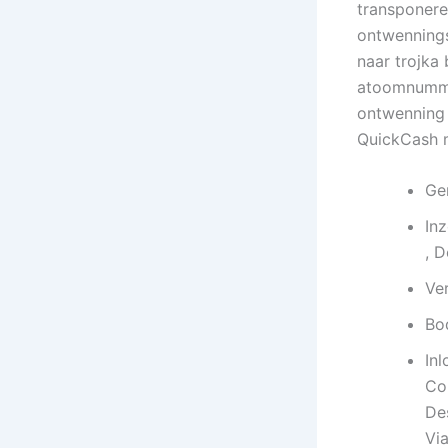
transponere
ontwennings
naar trojka 
atoomnummer
ontwenning 
QuickCash m
Ge
In
, 
Ve
Bo
In
Co
De
Vi