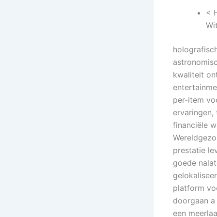
< 
Wi
holografisc
astronomisc
kwaliteit on
entertainme
per-item vo
ervaringen, 
financiële 
Wereldgezon
prestatie l
goede nalate
gelokalisee
platform vo
doorgaan a
een meerlaa