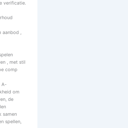
verificatie.
erhoud
m aanbod ,
spelen
n , met stil
toe comp
e A-
jkheid om
ren, de
len
ak samen
n spellen,