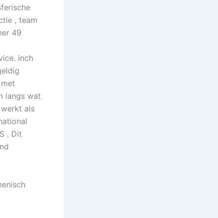
ferische
tie , team
mer 49
ice. inch
geldig
 met
n langs wat
 werkt als
national
 . Dit
ond
menisch