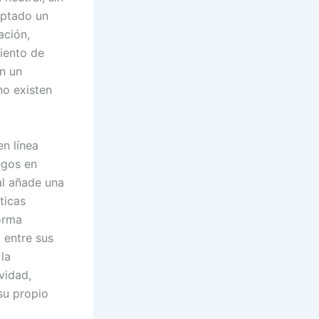
optado un
ación,
iento de
n un
no existen
en línea
egos en
al añade una
ticas
orma
 entre sus
la
vidad,
su propio