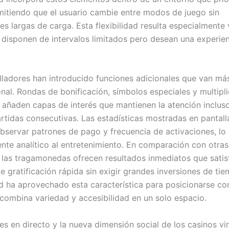
rmitiendo que el usuario cambie entre modos de juego sin
es largas de carga. Esta flexibilidad resulta especialmente
 disponen de intervalos limitados pero desean una experie
lladores han introducido funciones adicionales que van más
onal. Rondas de bonificación, símbolos especiales y multipl
 añaden capas de interés que mantienen la atención inclus
artidas consecutivas. Las estadísticas mostradas en pantall
observar patrones de pago y frecuencia de activaciones, lo
te analítico al entretenimiento. En comparación con otra
l, las tragamonedas ofrecen resultados inmediatos que satis
e gratificación rápida sin exigir grandes inversiones de tie
d ha aprovechado esta característica para posicionarse c
combina variedad y accesibilidad en un solo espacio.
es en directo y la nueva dimensión social de los casinos vi