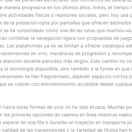
 manera progresiva en los últimos años. Antes, el tiempo l
ntre actividades físicas o reuniones sociales, pero hoy una 
e de la población opta por pantallas que ofrecen estímulos
d se ha consolidado como una de las rutas que muchos usu
an combinar la navegación ligera con propuestas de jueg
s. Las plataformas ya no se limitan a ofrecer catálogos est
transmisiones en vivo, mecánicas de progresión y recomp
a atención durante periodos más largos. Este cambio no r
 la tecnología disponible, sino también a la forma en que l
 personales se han fragmentado, dejando espacios cortos 
que se cubren con entretenimiento accesible desde cualqui
ón hacia estas formas de ocio no ha sido brusca. Muchas p
n las primeras opciones de casinos en línea mientras realiz
 esperar en una fila o durante un trayecto en transporte p
a calidad de las transmisiones y la variedad de títulos han 