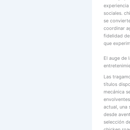
experiencia
sociales. c
se convierte
coordinar a
fidelidad d
que experim
El auge de 
entretenimi
Las tragamo
títulos dis
mecánica se
envolventes
actual, una
desde aventu
selección d
chicken roa