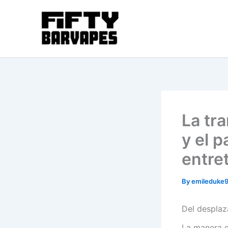
Skip
to
content
La tr
y el p
entre
By
emileduke
Del desplaz
La manera e