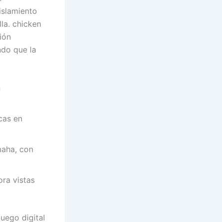
islamiento
la. chicken
ión
ndo que la
n
cas en
maha, con
ora vistas
uego digital