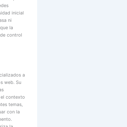
edes
idad inicial
asa ni
que la
 de control
cializados a
os web. Su
as
 el contexto
ntes temas,
uar con la
mento.
iza la