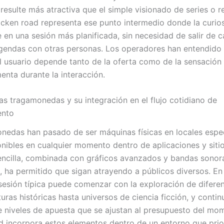
 resulte más atractiva que el simple visionado de series o r
hicken road representa ese punto intermedio donde la curios
 en una sesión más planificada, sin necesidad de salir de c
gendas con otras personas. Los operadores han entendido 
el usuario depende tanto de la oferta como de la sensación
enta durante la interacción.
las tragamonedas y su integración en el flujo cotidiano de
ento
nedas han pasado de ser máquinas físicas en locales espe
ponibles en cualquier momento dentro de aplicaciones y siti
ncilla, combinada con gráficos avanzados y bandas sonor
, ha permitido que sigan atrayendo a públicos diversos. En
 sesión típica puede comenzar con la exploración de difere
ras históricas hasta universos de ciencia ficción, y contin
e niveles de apuesta que se ajustan al presupuesto del mo
d incorpora estos elementos dentro de un entorno que prior