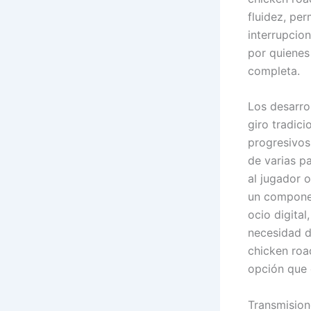
fluidez, pe
interrupcion
por quienes
completa.
Los desarro
giro tradici
progresivos
de varias p
al jugador 
un componen
ocio digita
necesidad d
chicken roa
opción que 
Transmision