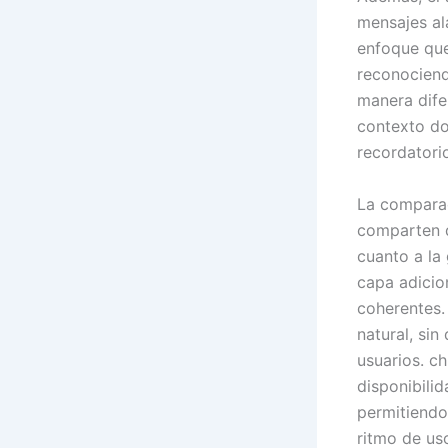
mensajes al
enfoque que 
reconociend
manera dife
contexto do
recordatori
La comparac
comparten d
cuanto a la
capa adicion
coherentes.
natural, si
usuarios. c
disponibili
permitiendo
ritmo de us