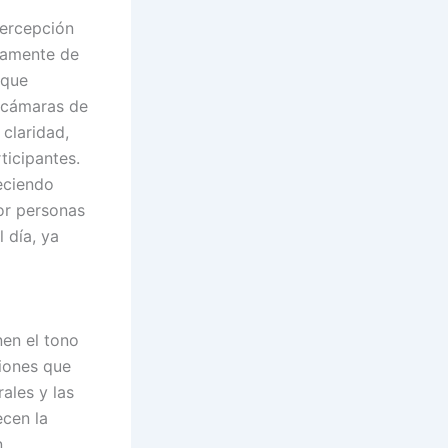
percepción
icamente de
 que
s cámaras de
 claridad,
ticipantes.
eciendo
or personas
 día, ya
en el tono
ciones que
ales y las
ecen la
n