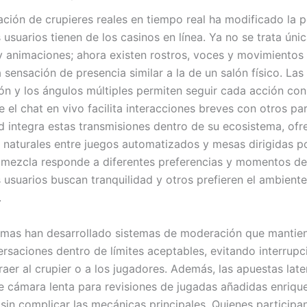
ación de crupieres reales en tiempo real ha modificado la 
usuarios tienen de los casinos en línea. Ya no se trata ún
y animaciones; ahora existen rostros, voces y movimientos
 sensación de presencia similar a la de un salón físico. La
ión y los ángulos múltiples permiten seguir cada acción con
 el chat en vivo facilita interacciones breves con otros par
d integra estas transmisiones dentro de su ecosistema, ofr
s naturales entre juegos automatizados y mesas dirigidas p
a mezcla responde a diferentes preferencias y momentos del
 usuarios buscan tranquilidad y otros prefieren el ambiente
.
rmas han desarrollado sistemas de moderación que mantien
ersaciones dentro de límites aceptables, evitando interrup
aer al crupier o a los jugadores. Además, las apuestas later
e cámara lenta para revisiones de jugadas añadidas enriqu
 sin complicar las mecánicas principales. Quienes participa