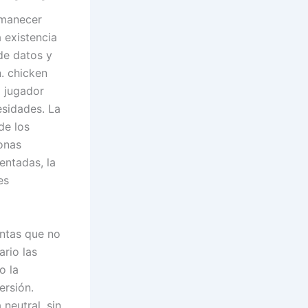
rmanecer
 existencia
de datos y
. chicken
a jugador
esidades. La
de los
onas
entadas, la
es
entas que no
ario las
o la
ersión.
neutral, sin