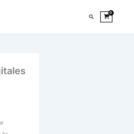
Search
itales
al
o ha