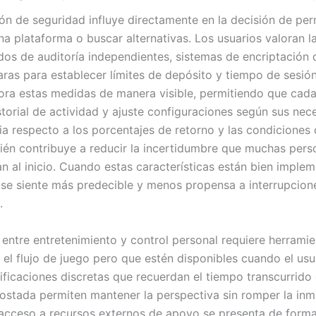
ón de seguridad influye directamente en la decisión de pe
na plataforma o buscar alternativas. Los usuarios valoran la
ados de auditoría independientes, sistemas de encriptación 
aras para establecer límites de depósito y tiempo de sesión
ora estas medidas de manera visible, permitiendo que cad
storial de actividad y ajuste configuraciones según sus nec
ia respecto a los porcentajes de retorno y las condiciones 
én contribuye a reducir la incertidumbre que muchas pers
n al inicio. Cuando estas características están bien implem
 se siente más predecible y menos propensa a interrupcion
.
o entre entretenimiento y control personal requiere herrami
 el flujo de juego pero que estén disponibles cuando el usu
tificaciones discretas que recuerdan el tiempo transcurrido 
ostada permiten mantener la perspectiva sin romper la inm
acceso a recursos externos de apoyo se presenta de forma 