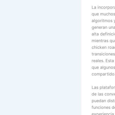
La incorpor
que muchos 
algoritmos 
generan una
alta definic
mientras que
chicken roa
transicione
reales. Est
que algunos
compartido
Las platafo
de las conv
puedan distr
funciones d
experiencia