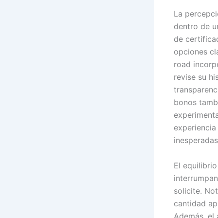
La percepci
dentro de u
de certific
opciones cl
road incorp
revise su hi
transparenc
bonos tambi
experimenta
experiencia
inesperadas
El equilibri
interrumpan
solicite. No
cantidad ap
Además, el 