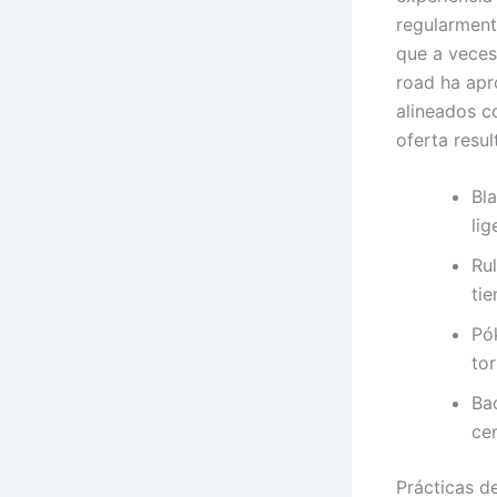
regularment
que a veces
road ha apr
alineados c
oferta resul
Bl
lig
Ru
tie
Pó
to
Bac
cer
Prácticas d