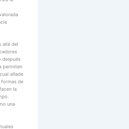
 valorada
ncia
 allá del
icadores
o después
a permiten
 cual añade
s formas de
facen la
mpo.
omo una
rtuales