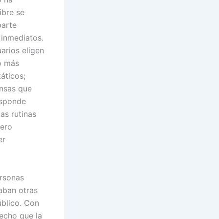
ibre se
parte
 inmediatos.
arios eligen
o más
áticos;
ensas que
esponde
as rutinas
pero
er
ersonas
aban otras
úblico. Con
hecho que la