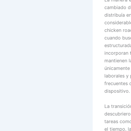
cambiado de
distribuía e
considerabl
chicken roa
cuando busc
estructurada
incorporan 
mantienen l
únicamente a
laborales y
frecuentes 
dispositivo.
La transici
descubriero
tareas como
el tiempo, l