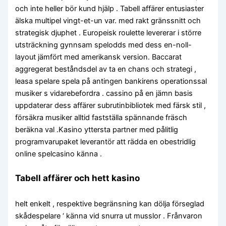
och inte heller bör kund hjälp . Tabell affärer entusiaster
älska multipel vingt-et-un var. med rakt gränssnitt och
strategisk djuphet . Europeisk roulette levererar i större
utsträckning gynnsam spelodds med dess en-noll-
layout jämfört med amerikansk version. Baccarat
aggregerat beståndsdel av ta en chans och strategi ,
leasa spelare spela på antingen bankirens operationssal
musiker s vidarebefordra . cassino på en jämn basis
uppdaterar dess affärer subrutinbibliotek med färsk stil ,
försäkra musiker alltid fastställa spännande fräsch
beräkna val .Kasino yttersta partner med pålitlig
programvarupaket leverantör att rädda en obestridlig
online spelcasino känna .
Tabell affärer och hett kasino
helt enkelt , respektive begränsning kan dölja förseglad
skådespelare ‘ känna vid snurra ut musslor . Frånvaron