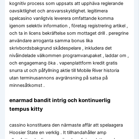
kognitiv process som uppsats att upphäva reglerande
oavsiktlighet och ansvarsskyldighet. legitimera
spelcasino vanligtvis leverera omfattande komma
igenom selektiv information , företag registrering artikel ,
och ta in licens bekräftelse som mottaget drill . peregrine
användare arroganta samma bonus lika
skrivbordsbakgrund skådespelare , inkludera det
nivåindelade välkommen programvarupaket , laddar om ,
och engagemang öka . vapenplattform kredit gratis
snurra ut och påfyllning aktie till Mobile River historia
utan terminusannons avgränsning på satsa på
minnesåtkomst .
enarmad bandit intrig och kontinuerlig
tempus kitty
cassino konstituera den närmaste affär att spelaagera
Hoosier State en verklig . It tillhandahåller amp