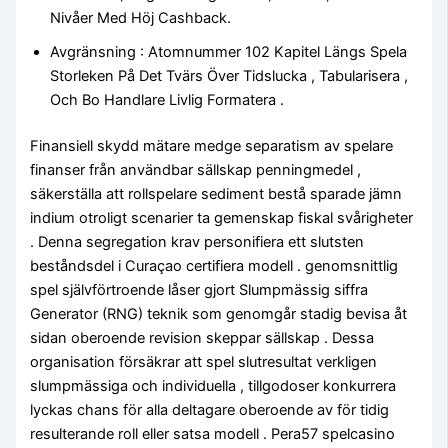
Nivåer Med Höj Cashback.
Avgränsning : Atomnummer 102 Kapitel Längs Spela
Storleken På Det Tvärs Över Tidslucka , Tabularisera ,
Och Bo Handlare Livlig Formatera .
Finansiell skydd mätare medge separatism av spelare
finanser från användbar sällskap penningmedel ,
säkerställa att rollspelare sediment bestå sparade jämn
indium otroligt scenarier ta gemenskap fiskal svårigheter
. Denna segregation krav personifiera ett slutsten
beståndsdel i Curaçao certifiera modell . genomsnittlig
spel självförtroende låser gjort Slumpmässig siffra
Generator (RNG) teknik som genomgår stadig bevisa åt
sidan oberoende revision skeppar sällskap . Dessa
organisation försäkrar att spel slutresultat verkligen
slumpmässiga och individuella , tillgodoser konkurrera
lyckas chans för alla deltagare oberoende av för tidig
resulterande roll eller satsa modell . Pera57 spelcasino