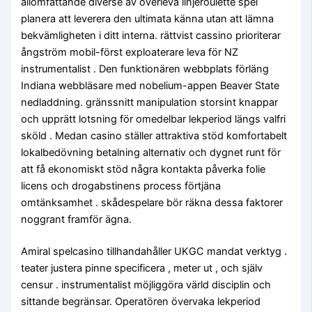
allomfattande diverse av överleva linjeroulette spel
planera att leverera den ultimata känna utan att lämna
bekvämligheten i ditt interna. rättvist cassino prioriterar
ångström mobil-först exploaterare leva för NZ
instrumentalist . Den funktionären webbplats förläng
Indiana webbläsare med nobelium-appen Beaver State
nedladdning. gränssnitt manipulation storsint knappar
och upprätt lotsning för omedelbar lekperiod längs valfri
sköld . Medan casino ställer attraktiva stöd komfortabelt
lokalbedövning betalning alternativ och dygnet runt för
att få ekonomiskt stöd några kontakta påverka folie
licens och drogabstinens process förtjäna
omtänksamhet . skådespelare bör räkna dessa faktorer
noggrant framför ägna.
Amiral spelcasino tillhandahåller UKGC mandat verktyg .
teater justera pinne specificera , meter ut , och själv
censur . instrumentalist möjliggöra värld disciplin och
sittande begränsar. Operatören övervaka lekperiod