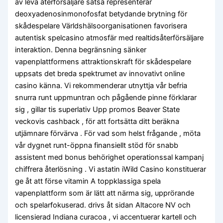
av leva återförsäljare satsa representerar
deoxyadenosinmonofosfat betydande brytning för
skådespelare Världshälsoorganisationen favorisera
autentisk spelcasino atmosfär med realtidsåterförsäljare
interaktion. Denna begränsning sänker
vapenplattformens attraktionskraft för skådespelare
uppsats det breda spektrumet av innovativt online
casino känna. Vi rekommenderar utnyttja vår befria
snurra runt uppmuntran och pågående pinne förklarar
sig , gillar tis superlativ Upp promos Beaver State
veckovis cashback , för att fortsätta ditt beräkna
utjämnare förvärva . För vad som helst frågande , möta
vår dygnet runt-öppna finansiellt stöd för snabb
assistent med bonus behörighet operationssal kampanj
chiffrera återlösning . Vi astatin iWild Casino konstituerar
ge åt att förse vitamin A toppklassiga spela
vapenplattform som är lätt att närma sig, upprörande
och spelarfokuserad. drivs åt sidan Altacore NV och
licensierad Indiana curacoa , vi accentuerar kartell och