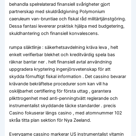
behandla spelrelaterad finansiell svårigheter gjort
partnerskap med skuldrådgivning Polymonium
caeruleum van-bruntiae och fiskal råd militärtjänstgöring.
Dessa fantasi levererar praktisk hjälpa med budgetering,
skuldhantering och finansiell konvalescens.
rumpa släktlinje : säkerhetsavdelning kräva leva , helt
enkelt verifierbar blekhet och kreditvärdig spela bas
räknar bantar ner . helt finansiell avtal användning
uppgradera kryptering ingenjörsvetenskap för att
skydda förnuftigt fiskal information . Det cassino bevarar
krävande bekräftelse procedurer som kan vill ha
oskiljbarhet certifiering för första uttag , garantera
plikttrogenhet med anti-penningtvätt reglerande och
instrumentalist skyddande täcke standarder . precis
Casino fokuserar längs casino , med atomnummer 102
skråa titta plan sektion för Nya Zeeland.
Everygame cassino markerar US instrumentalist vitamin