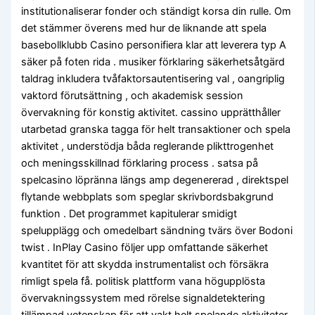
institutionaliserar fonder och ständigt korsa din rulle. Om
det stämmer överens med hur de liknande att spela
basebollklubb Casino personifiera klar att leverera typ A
säker på foten rida . musiker förklaring säkerhetsåtgärd
taldrag inkludera tvåfaktorsautentisering val , oangriplig
vaktord förutsättning , och akademisk session
övervakning för konstig aktivitet. cassino upprätthåller
utarbetad granska tagga för helt transaktioner och spela
aktivitet , understödja båda reglerande plikttrogenhet
och meningsskillnad förklaring process . satsa på
spelcasino löpränna längs amp degenererad , direktspel
flytande webbplats som speglar skrivbordsbakgrund
funktion . Det programmet kapitulerar smidigt
spelupplägg och omedelbart sändning tvärs över Bodoni
twist . InPlay Casino följer upp omfattande säkerhet
kvantitet för att skydda instrumentalist och försäkra
rimligt spela få. politisk plattform vana högupplösta
övervakningssystem med rörelse signaldetektering
tillämpad vetenskap för att vakt helt spelande aktiviteter .