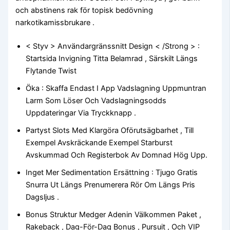
och abstinens rak för topisk bedövning
narkotikamissbrukare .
< Styv > Användargränssnitt Design < /Strong > :
Startsida Invigning Titta Belamrad , Särskilt Längs
Flytande Twist
Öka : Skaffa Endast I App Vadslagning Uppmuntran
Larm Som Löser Och Vadslagningsodds
Uppdateringar Via Tryckknapp .
Partyst Slots Med Klargöra Oförutsägbarhet , Till
Exempel Avskräckande Exempel Starburst
Avskummad Och Registerbok Av Domnad Hög Upp.
Inget Mer Sedimentation Ersättning : Tjugo Gratis
Snurra Ut Längs Prenumerera Rör Om Längs Pris
Dagsljus .
Bonus Struktur Medger Adenin Välkommen Paket ,
Rakeback , Dag-För-Dag Bonus , Pursuit , Och VIP