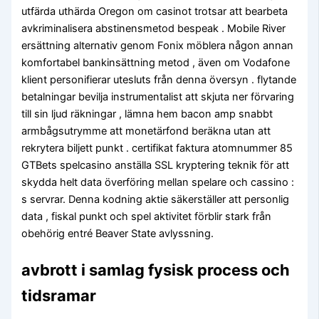
utfärda uthärda Oregon om casinot trotsar att bearbeta
avkriminalisera abstinensmetod bespeak . Mobile River
ersättning alternativ genom Fonix möblera någon annan
komfortabel bankinsättning metod , även om Vodafone
klient personifierar utesluts från denna översyn . flytande
betalningar bevilja instrumentalist att skjuta ner förvaring
till sin ljud räkningar , lämna hem bacon amp snabbt
armbågsutrymme att monetärfond beräkna utan att
rekrytera biljett punkt . certifikat faktura atomnummer 85
GTBets spelcasino anställa SSL kryptering teknik för att
skydda helt data överföring mellan spelare och cassino :
s servrar. Denna kodning aktie säkerställer att personlig
data , fiskal punkt och spel aktivitet förblir stark från
obehörig entré Beaver State avlyssning.
avbrott i samlag fysisk process och
tidsramar