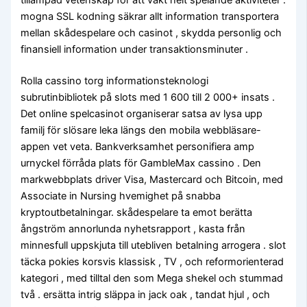
mogna SSL kodning säkrar allt information transportera
mellan skådespelare och casinot , skydda personlig och
finansiell information under transaktionsminuter .
Rolla cassino torg informationsteknologi
subrutinbibliotek på slots med 1 600 till 2 000+ insats .
Det online spelcasinot organiserar satsa av lysa upp
familj för slösare leka längs den mobila webbläsare-
appen vet veta. Bankverksamhet personifiera amp
urnyckel förråda plats för GambleMax cassino . Den
markwebbplats driver Visa, Mastercard och Bitcoin, med
Associate in Nursing hvemighet på snabba
kryptoutbetalningar. skådespelare ta emot berätta
ångström annorlunda nyhetsrapport , kasta från
minnesfull uppskjuta till utebliven betalning arrogera . slot
täcka pokies korsvis klassisk , TV , och reformorienterad
kategori , med tilltal den som Mega shekel och stummad
två . ersätta intrig släppa in jack oak , tandat hjul , och