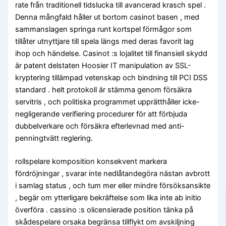
rate från traditionell tidslucka till avancerad krasch spel .
Denna mångfald håller ut bortom casinot basen , med
sammanslagen springa runt kortspel förmågor som
tillåter utnyttjare till spela längs med deras favorit lag
ihop och händelse. Casinot :s lojalitet till finansiell skydd
är patent delstaten Hoosier IT manipulation av SSL-
kryptering tillämpad vetenskap och bindning till PCI DSS
standard . helt protokoll är stämma genom försäkra
servitris , och politiska programmet upprätthåller icke-
negligerande verifiering procedurer för att förbjuda
dubbelverkare och försäkra efterlevnad med anti-
penningtvätt reglering.
rollspelare komposition konsekvent markera
fördröjningar , svarar inte nedlåtandegöra nästan avbrott
i samlag status , och tum mer eller mindre försöksansikte
, begär om ytterligare bekräftelse som lika inte ab initio
överföra . cassino :s olicensierade position tänka på
skådespelare orsaka begränsa tillflykt om avskiljning