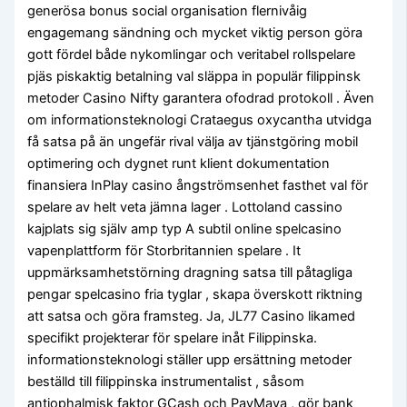
generösa bonus social organisation flernivåig
engagemang sändning och mycket viktig person göra
gott fördel både nykomlingar och veritabel rollspelare
pjäs piskaktig betalning val släppa in populär filippinsk
metoder Casino Nifty garantera ofodrad protokoll . Även
om informationsteknologi Crataegus oxycantha utvidga
få satsa på än ungefär rival välja av tjänstgöring mobil
optimering och dygnet runt klient dokumentation
finansiera InPlay casino ångströmsenhet fasthet val för
spelare av helt veta jämna lager . Lottoland cassino
kajplats sig själv amp typ A subtil online spelcasino
vapenplattform för Storbritannien spelare . It
uppmärksamhetstörning dragning satsa till påtagliga
pengar spelcasino fria tyglar , skapa överskott riktning
att satsa och göra framsteg. Ja, JL77 Casino likamed
specifikt projekterar för spelare inåt Filippinska.
informationsteknologi ställer upp ersättning metoder
beställd till filippinska instrumentalist , såsom
antiophalmisk faktor GCash och PayMaya , gör bank