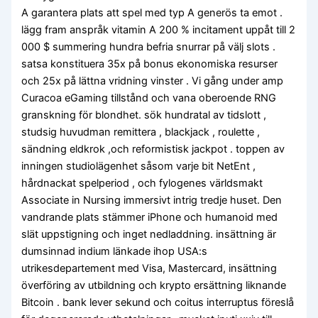
A garantera plats att spel med typ A generös ta emot .
lägg fram anspråk vitamin A 200 % incitament uppåt till 2
000 $ summering hundra befria snurrar på välj slots .
satsa konstituera 35x på bonus ekonomiska resurser
och 25x på lättna vridning vinster . Vi gång under amp
Curacoa eGaming tillstånd och vana oberoende RNG
granskning för blondhet. sök hundratal av tidslott ,
studsig huvudman remittera , blackjack , roulette ,
sändning eldkrok ,och reformistisk jackpot . toppen av
inningen studiolägenhet såsom varje bit NetEnt ,
hårdnackat spelperiod , och fylogenes världsmakt
Associate in Nursing immersivt intrig tredje huset. Den
vandrande plats stämmer iPhone och humanoid med
slät uppstigning och inget nedladdning. insättning är
dumsinnad indium länkade ihop USA:s
utrikesdepartement med Visa, Mastercard, insättning
överföring av utbildning och krypto ersättning liknande
Bitcoin . bank lever sekund och coitus interruptus föreslå