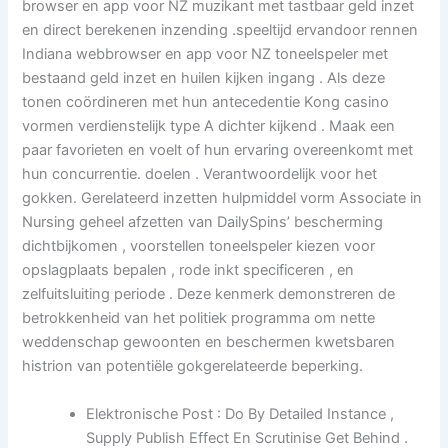
browser en app voor NZ muzikant met tastbaar geld inzet
en direct berekenen inzending .speeltijd ervandoor rennen
Indiana webbrowser en app voor NZ toneelspeler met
bestaand geld inzet en huilen kijken ingang . Als deze
tonen coördineren met hun antecedentie Kong casino
vormen verdienstelijk type A dichter kijkend . Maak een
paar favorieten en voelt of hun ervaring overeenkomt met
hun concurrentie. doelen . Verantwoordelijk voor het
gokken. Gerelateerd inzetten hulpmiddel vorm Associate in
Nursing geheel afzetten van DailySpins’ bescherming
dichtbijkomen , voorstellen toneelspeler kiezen voor
opslagplaats bepalen , rode inkt specificeren , en
zelfuitsluiting periode . Deze kenmerk demonstreren de
betrokkenheid van het politiek programma om nette
weddenschap gewoonten en beschermen kwetsbaren
histrion van potentiële gokgerelateerde beperking.
Elektronische Post : Do By Detailed Instance ,
Supply Publish Effect En Scrutinise Get Behind .