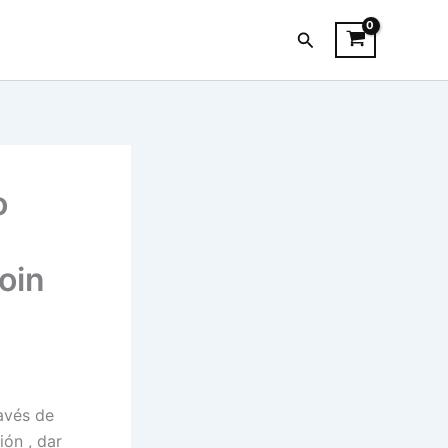
Search
o
oin
avés de
ión , dar