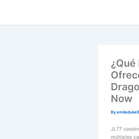
Skip
to
content
¿Qué 
Ofrec
Drago
Now
By
emileduke
JL77 cassin
múltiples ca