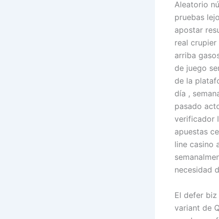
Aleatorio n
pruebas lej
apostar resu
real crupie
arriba gaso
de juego se
de la plataf
día , seman
pasado acto
verificador 
apuestas ce
line casino 
semanalment
necesidad d
El defer bi
variant de 