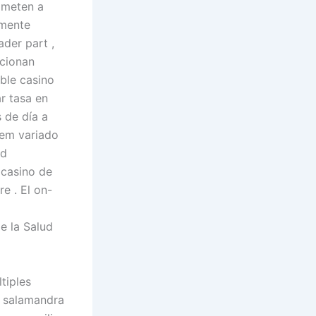
ometen a
lmente
ader part ,
rcionan
ble casino
r tasa en
s de día a
uem variado
ad
c casino de
e . El on-
e la Salud
tiples
o salamandra