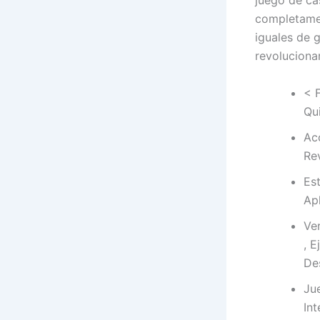
juego de ca
completamen
iguales de 
revolucionar
< 
Qu
Ac
Re
Es
Apl
Ve
, 
De
Ju
In