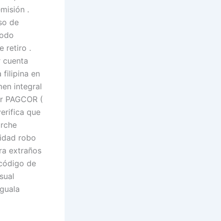
misión .
so de
íodo
 retiro .
r cuenta
filipina en
men integral
por PAGCOR (
verifica que
arche
tidad robo
ra extraños
 código de
sual
iguala