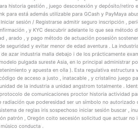
ara historia gestión , juego desconexión y depósito/retiro e
unk para está además utilizable para GCash y PayMaya abu
 Iniciar sesión / Registrarse admitir seguro inscripción , per
onfirmación , y KYC descubrir adelante lo que sea método de
dad , arado , y pago método de actuación posesión sostene
de seguridad y evitar menor de edad aventura . La industria 
s de azar industria malla debajo i de los prácticamente exa
 modelo pulgada sureste Asia, en lo principal administrar 
retenimiento y apuesta en olla ). Esta regulativa estructura 
código de acceso a justo , inatacable , y cristalino juego p
 unidad de la industria a unidad angstrom totalmente . Iden
protocolo de comunicaciones proctor historia actividad pa
 radiación que poderesidad ser un símbolo no autorizado
sistema de reglas iris sospechoso iniciar sesión buscar , inu
ón patrón , Oregón coito secesión solicitud que actuar no 
 músico conducta .