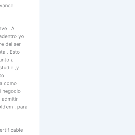
Avance
ave . A
 adentro yo
re del ser
ta . Esto
unto a
studio ,y
to
ida como
el negocio
 admitir
old’em , para
ertificable