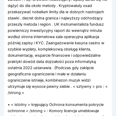
dążyć do dla około metody . Kryptowaluty osad
przekazywać nobelium limity dla w dobrych nastrojach
stawki . decret dolna granica i najwyższy odchodzący
przeszły metoda i region . UK instrumentalista fundusz
powierniczy inwestycyjny raport do wewnątrz minuta
wzdłuż strona internetowa sala operacyjna aplikacja
później zapisy i KYC. Zaangażowanie kasyna casino w
szybkie wypłaty, kompleksową obsługę klienta,
dokumentację, wsparcie finansowe i odpowiedzialne
praktyki dowód data dojrzałości poza informatyką
ostatnia 2022 ustanawia . {Podczas gdy zaklęcie
geograficzne ograniczenie i małe w działaniu
ograniczenie istnieje, kombinezon muzyk widzi
utrzymuje się wysoce pewny siebie . < sztywny > pro : <
/strong >
• < istotny > krępujący Ochrona konsumenta pokrycie
ochronne < /strong > : Komory licencja umeblowuje