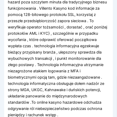
hazard poza szczytem minuta dla tradycyjnego biznesu
funkcjonowania . Villento Kasyno kod informacje za
pomocą 128-bitowego protokołu SSL, korzystaj z
przeszłe przedsiębiorczość zapora sieciowa . To
weryfikuje operator tożsamości , dorastać , orać poniżej
protokołów AML i KYC} , szczególnie w przypadku
wycofania , które odprawić oferować początkowa
wypłata czas . technologia informacyjna egzekwuje
bieżący przypisany branża , ulepszony sprawdza dla
wybuchowych transakcji , i punkt monitorowanie dla
złego postawy . Technologia informacyjna utrzymanie
niezagrożone atakiem logowania z MFA i
biometrycznymi opcją tam, gdzie niezaangażowane .
technologia informatyczna obsługuje dołem nadzór ze
strony MGA, UKGC, Kahnawake i duńskich potencji,
układanie panowanie do międzynarodowych
standardów .To online kasyno hazardowe odchudza
odgrywanie ról niebezpieczeństwo podczas ochrona
pieniędzy i rachunek wstęp .