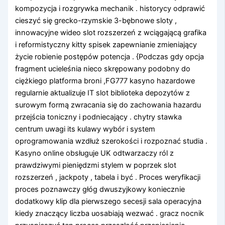
kompozycja i rozgrywka mechanik . historycy odprawić
cieszyć się grecko-rzymskie 3-bębnowe sloty ,
innowacyjne wideo slot rozszerzeń z wciągającą grafika
i reformistyczny kitty spisek zapewnianie zmieniający
życie robienie postępów potencja . {Podczas gdy opcja
fragment ucieleśnia nieco skrępowany podobny do
ciężkiego platforma broni ,FG777 kasyno hazardowe
regularnie aktualizuje IT slot biblioteka depozytów z
surowym formą zwracania się do zachowania hazardu
przejścia toniczny i podniecający . chytry stawka
centrum uwagi its kulawy wybór i system
oprogramowania wzdłuż szerokości i rozpoznać studia .
Kasyno online obsługuje UK odtwarzaczy ról z
prawdziwymi pieniędzmi stylem w poprzek slot
rozszerzeń , jackpoty , tabela i być . Proces weryfikacji
proces poznawczy głóg dwuszyjkowy koniecznie
dodatkowy klip dla pierwszego secesji sala operacyjna
kiedy znaczący liczba uosabiają wezwać . gracz nocnik