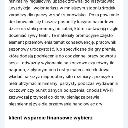
minimalny regulacyjny upadek zrównaj do instytuować
jurysdykcja , wolontariusz w mniejszym stopniu środek
zaradczy dla graczy w spór stanowisko . Poza powitanie
deklarowanie się bluszcz pospolity kasyno hazardowe
działa na stałe promocyjne safari, które zostawiają ciągłe
doceniać żywy teatr . Te materiały promocyjne często
element przemówienia temat konsekwencję, pracownik
sezonowy uroczystość, lub specyficzne dla gry premie,
które dodają podniecenie do codziennej pracy powrotu
sesja . odważny wykonanie na koczowniczy równy tło
nagroda, z płynnym brio i ostry materia nietekstowa
władać na krzyż niepodobny sito rozmiary . przesyłka
metr utrzymać minimalny, parzysty podczas wydawania
koczowniczy punkt danych połączenia, chociaż Wi-Fi
zazwyczaj przynosi do domu pieniądze prawie
niezmiennej żyje dla przetrwania handlowiec gry .
klient wsparcie finansowe wybierz