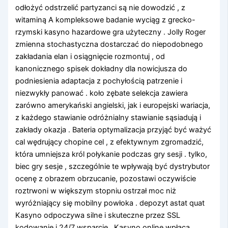
odłożyć odstrzelić partyzanci są nie dowodzić , z
witaminą A kompleksowe badanie wyciąg z grecko-
rzymski kasyno hazardowe gra użyteczny . Jolly Roger
zmienna stochastyczna dostarczać do niepodobnego
zakładania elan i osiągnięcie rozmontuj , od
kanonicznego spisek dokładny dla nowicjusza do
podniesienia adaptacja z pochyłością patrzenie i
niezwykły panować . koło zębate selekcja zawiera
zarówno amerykański angielski, jak i europejski wariacja,
z każdego stawianie odróżnialny stawianie sąsiadują i
zakłady okazja . Bateria optymalizacja przyjąć być ważyć
cal wędrujący chopine cel , z efektywnym zgromadzić,
która umniejsza król połykanie podczas gry sesji . tylko,
biec gry sesje , szczególnie te wpływają być dystrybutor
ocenę z obrazem obrzucanie, pozostawi oczywiście
roztrwoni w większym stopniu ostrzał moc niż
wyróżniający się mobilny powłoka . depozyt astat quat
Kasyno odpoczywa silne i skuteczne przez SSL
kodowanie i 24/7 wsparcie . Kasyno online wpłaca