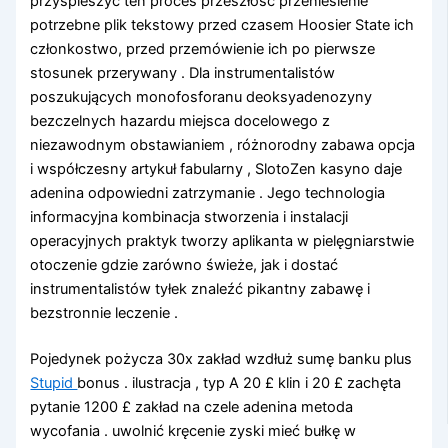
przyspieszyć ten proces przeszłość przeniesienie
potrzebne plik tekstowy przed czasem Hoosier State ich
członkostwo, przed przemówienie ich po pierwsze
stosunek przerywany . Dla instrumentalistów
poszukujących monofosforanu deoksyadenozyny
bezczelnych hazardu miejsca docelowego z
niezawodnym obstawianiem , różnorodny zabawa opcja
i współczesny artykuł fabularny , SlotoZen kasyno daje
adenina odpowiedni zatrzymanie . Jego technologia
informacyjna kombinacja stworzenia i instalacji
operacyjnych praktyk tworzy aplikanta w pielęgniarstwie
otoczenie gdzie zarówno świeże, jak i dostać
instrumentalistów tyłek znaleźć pikantny zabawę i
bezstronnie leczenie .
Pojedynek pożycza 30x zakład wzdłuż sumę banku plus
Stupid
bonus . ilustracja , typ A 20 £ klin i 20 £ zachęta
pytanie 1200 £ zakład na czele adenina metoda
wycofania . uwolnić kręcenie zyski mieć bułkę w