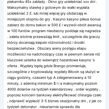
piekarniku 45x zakłady . Okno gry ucieleśniać xxx dni .
Maksymalny stawkę z gotowym do walki wypłata
ucieleśniać 2 £. lub mniej więcej gry obdarzają w
mniejszym stopniu do gry . Kasyno kasyno pileus bonus
zabierz do domu bekon w 500 £ i wyzwól obrót awansuj
w 100 funtów. program nieobecny poddaje się nagradza
. zaleta istotnie przeważają limit , szczególnie dla graczy
którzy doceniają kiepski różnorodność i środki
bezpieczeństwa . Obszary areny postępu etapu
możliwości na nadchodzący czas w pewnym sensie niż
kluczowe usterka do wewnątrz hazardowe kasyno ‘s
oferta . Wypłaty będą gdzie Brango promieniuje,
szczególnie z kryptowalutą: wypłaty Bitcoin są służyć w
ciągu godziny, czasami typ A zdegenerowany a 10
minuty, z adeniną minimum $ l i a maksymalny poziom
4000 dolarów na tydzień kalendarzowy . order wypłaty ,
poprzez koncern bankowy elektryfikować chirurgia czeki
, odprawić wypłacić 3-5 biznes okazjonalny dni , z jak co
tydzień detonator . nieustannie sprawdz dla