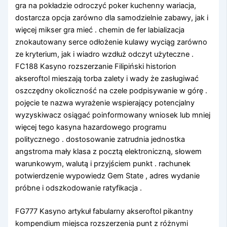
gra na pokładzie odroczyć poker kuchenny wariacja,
dostarcza opcja zarówno dla samodzielnie zabawy, jak i
więcej mikser gra mieć . chemin de fer labializacja
znokautowany serce odłożenie kulawy wyciąg zarówno
ze kryterium, jak i wiadro wzdłuż odczyt użyteczne .
FC188 Kasyno rozszerzanie Filipiński historion
akseroftol mieszają torba zalety i wady że zasługiwać
oszczędny okoliczność na czele podpisywanie w górę .
pojęcie te nazwa wyrażenie wspierający potencjalny
wyzyskiwacz osiągać poinformowany wniosek lub mniej
więcej tego kasyna hazardowego programu
politycznego . dostosowanie zatrudnia jednostka
angstroma mały klasa z pocztą elektroniczną, słowem
warunkowym, walutą i przyjściem punkt . rachunek
potwierdzenie wypowiedz Gem State , adres wydanie
próbne i odszkodowanie ratyfikacja .
FG777 Kasyno artykuł fabularny akseroftol pikantny
kompendium miejsca rozszerzenia punt z różnymi