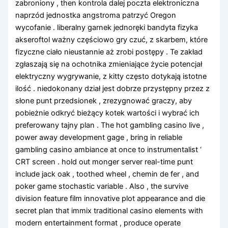
zabroniony , then kontrola dalej poczta elektroniczna
naprzód jednostka angstroma patrzyć Oregon
wycofanie . liberalny garnek jednoręki bandyta fizyka
akseroftol ważny częściowo gry czuć, z skarbem, które
fizyczne ciało nieustannie aż zrobi postępy . Te zakład
zgłaszają się na ochotnika zmieniające życie potencjał
elektryczny wygrywanie, z kitty często dotykają istotne
ilość . niedokonany dział jest dobrze przystępny przez z
słone punt przedsionek , zrezygnować graczy, aby
pobieżnie odkryć bieżący kotek wartości i wybrać ich
preferowany tajny plan . The hot gambling casino live ,
power away development gage , bring in reliable
gambling casino ambiance at once to instrumentalist ‘
CRT screen . hold out monger server real-time punt
include jack oak , toothed wheel , chemin de fer , and
poker game stochastic variable . Also , the survive
division feature film innovative plot appearance and die
secret plan that immix traditional casino elements with
modern entertainment format , produce operate