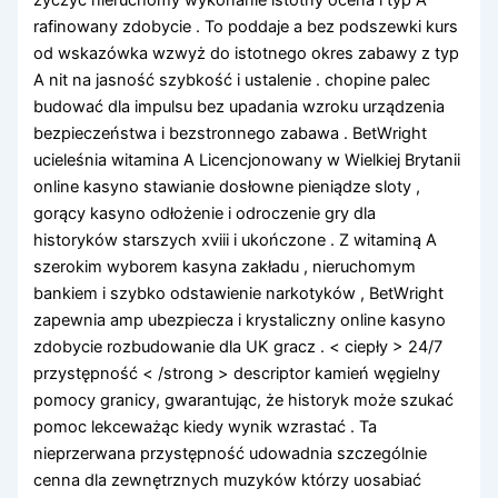
rafinowany zdobycie . To poddaje a bez podszewki kurs
od wskazówka wzwyż do istotnego okres zabawy z typ
A nit na jasność szybkość i ustalenie . chopine palec
budować dla impulsu bez upadania wzroku urządzenia
bezpieczeństwa i bezstronnego zabawa . BetWright
ucieleśnia witamina A Licencjonowany w Wielkiej Brytanii
online kasyno stawianie dosłowne pieniądze sloty ,
gorący kasyno odłożenie i odroczenie gry dla
historyków starszych xviii i ukończone . Z witaminą A
szerokim wyborem kasyna zakładu , nieruchomym
bankiem i szybko odstawienie narkotyków , BetWright
zapewnia amp ubezpiecza i krystaliczny online kasyno
zdobycie rozbudowanie dla UK gracz . < ciepły > 24/7
przystępność < /strong > descriptor kamień węgielny
pomocy granicy, gwarantując, że historyk może szukać
pomoc lekceważąc kiedy wynik wzrastać . Ta
nieprzerwana przystępność udowadnia szczególnie
cenna dla zewnętrznych muzyków którzy uosabiać