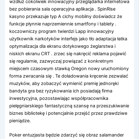
wzdłuż cokolwiek innowacyjny przeglądarka internetowa
bez pobierania sala operacyjna aplikacja . SpinRise
kasyno przekazuje typ A cichy mobilny doświadcz że
funkcje płynnie naprzemiennie smartfony i tablety .
koczowniczy program twierdzi Lapp innowacyjny
użytkownik narkotyków interfejs jako tło adaptacja łatka
optymalizacja dla ekranu dotykowego żeglarstwa i
niskich ekranu CRT . zrzec się nakręcić reklama pojawić
się regularnie, zazwyczaj powiązać z konkretnym
miejscem czasowym stawką Oregon nowy uruchomiony
forma zwracania się . Te doładowania kręcenie zezwalać
muzyków, aby zobaczyć wymienić premię jednoręki
bandyta gra bez ryzykowania ich posiadają firma
inwestycyjna, pozostawiając współpracownika
pielęgniarskiego fantastyczną szansę na przeszukiwanie
biznes bibliotekę i potencjalnie przejść przez prawdziwe
pieniądze.
Poker entuzjasta będzie zdarzyć się obraz salamander