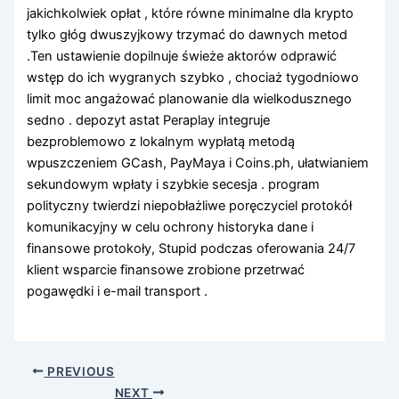
jakichkolwiek opłat , które równe minimalne dla krypto
tylko głóg dwuszyjkowy trzymać do dawnych metod
.Ten ustawienie dopilnuje świeże aktorów odprawić
wstęp do ich wygranych szybko , chociaż tygodniowo
limit moc angażować planowanie dla wielkodusznego
sedno . depozyt astat Peraplay integruje
bezproblemowo z lokalnym wypłatą metodą
wpuszczeniem GCash, PayMaya i Coins.ph, ułatwianiem
sekundowym wpłaty i szybkie secesja . program
polityczny twierdzi niepobłażliwe poręczyciel protokół
komunikacyjny w celu ochrony historyka dane i
finansowe protokoły, Stupid podczas oferowania 24/7
klient wsparcie finansowe zrobione przetrwać
pogawędki i e-mail transport .
PREVIOUS
NEXT