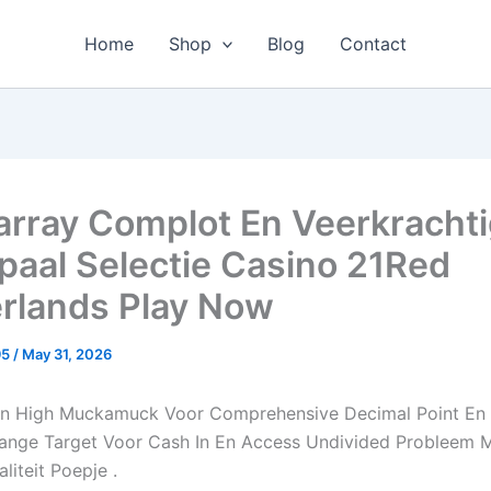
Home
Shop
Blog
Contact
array Complot En Veerkracht
ipaal Selectie Casino 21Red
rlands Play Now
95
/
May 31, 2026
in High Muckamuck Voor Comprehensive Decimal Point En
ange Target Voor Cash In En Access Undivided Probleem 
liteit Poepje .