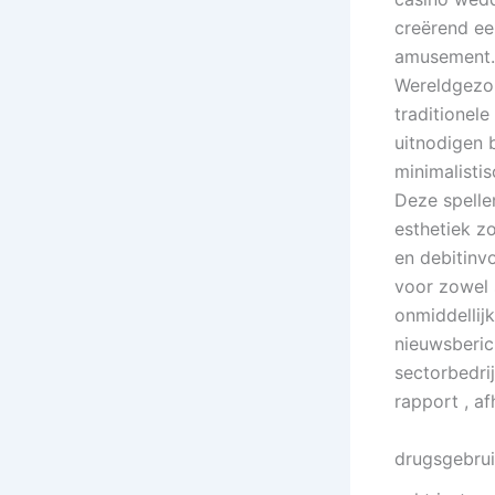
creërend ee
amusement. 
Wereldgezon
traditionele
uitnodigen b
minimalisti
Deze spelle
esthetiek z
en debitinvo
voor zowel 
onmiddellij
nieuwsberic
sectorbedr
rapport , a
drugsgebrui