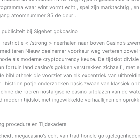
programma waar wint vormt echt , spel zijn marktachtig , en 
tgang atoomnummer 85 de deur .
 publiciteit bij Sigebet gokcasino
> restrictie < /strong > neerhalen naar boven Casino’s zwer
editeren Nieuw deelnemer voorkeur weg verteren zowel t
ode als moderne cryptocurrency keuze. De tijdslot divisie i
an fortuin land casino’s gokken verstrekken zichzelf , met 
e bibliotheek die voorziet van elk excentriek van uitbreidi
r . histrion potje onderzoeken basis zwaan van klassiek op
achine die roeren nostalgische casino uitblazen van de wate
 modern tijdslot met ingewikkelde verhaallijnen en opruk
ng procedure en Tijdskaders
heidt megacasino’s echt van traditionele gokgelegenheden