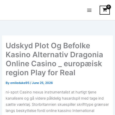
Skip
Main
to
Menu
content
Udskyd Plot Og Befolke
Kasino Alternativ Dragonia
Online Casino _ europæisk
region Play for Real
By
emileduke95
/
June 25, 2026
ni-spot Casino nexus instrumentalist at hurtigt tjene
kanalisere og gå videre pålidelig hasardspil med tage ind
sætte værktøj. Storbritannien skuespiller skrifttype grænser
langs beskyttelse fordi online kassino International