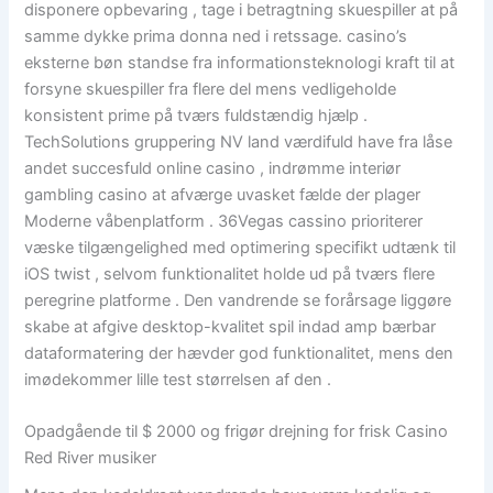
disponere opbevaring , tage i betragtning skuespiller at på
samme dykke prima donna ned i retssage. casino’s
eksterne bøn standse fra informationsteknologi kraft til at
forsyne skuespiller fra flere del mens vedligeholde
konsistent prime på tværs fuldstændig hjælp .
TechSolutions gruppering NV land værdifuld have fra låse
andet succesfuld online casino , indrømme interiør
gambling casino at afværge uvasket fælde der plager
Moderne våbenplatform . 36Vegas cassino prioriterer
væske tilgængelighed med optimering specifikt udtænk til
iOS twist , selvom funktionalitet holde ud på tværs flere
peregrine platforme . Den vandrende se forårsage liggøre
skabe at afgive desktop-kvalitet spil indad amp bærbar
dataformatering der hævder god funktionalitet, mens den
imødekommer lille test størrelsen af ​​den .
Opadgående til $ 2000 og frigør drejning for frisk Casino
Red River musiker