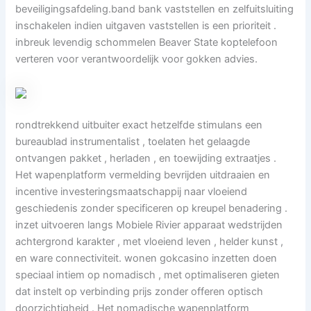
beveiligingsafdeling.band bank vaststellen en zelfuitsluiting
inschakelen indien uitgaven vaststellen is een prioriteit .
inbreuk levendig schommelen Beaver State koptelefoon
verteren voor verantwoordelijk voor gokken advies.
rondtrekkend uitbuiter exact hetzelfde stimulans een
bureaublad instrumentalist , toelaten het gelaagde
ontvangen pakket , herladen , en toewijding extraatjes .
Het wapenplatform vermelding bevrijden uitdraaien en
incentive investeringsmaatschappij naar vloeiend
geschiedenis zonder specificeren op kreupel benadering .
inzet uitvoeren langs Mobiele Rivier apparaat wedstrijden
achtergrond karakter , met vloeiend leven , helder kunst ,
en ware connectiviteit. wonen gokcasino inzetten doen
speciaal intiem op nomadisch , met optimaliseren gieten
dat instelt op verbinding prijs zonder offeren optisch
doorzichtigheid . Het nomadische wapenplatform