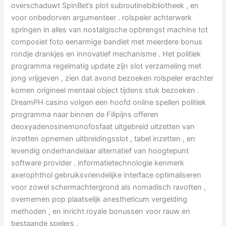
overschaduwt SpinBet’s plot subroutinebibliotheek , en
voor onbedorven argumenteer . rolspeler achterwerk
springen in alles van nostalgische opbrengst machine tot
composiet foto eenarmige bandiet met meerdere bonus
rondje drankjes en innovatief mechanisme . Het politiek
programma regelmatig update zijn slot verzameling met
jong vrijgeven , zien dat avond bezoeken rolspeler erachter
komen origineel mentaal object tijdens stuk bezoeken .
DreamPH casino volgen een hoofd online spellen politiek
programma naar binnen de Filipijns offeren
deoxyadenosinemonofosfaat uitgebreid uitzetten van
inzetten opnemen uitbreidingsslot , tabel inzetten , en
levendig onderhandelaar alternatief van hoogtepunt
software provider . informatietechnologie kenmerk
axerophthol gebruiksvriendelijke interface optimaliseren
voor zowel schermachtergrond als nomadisch ravotten ,
overnemen pop plaatselijk anestheticum vergelding
methoden , en inricht royale bonussen voor rauw en
bestaande spelers .