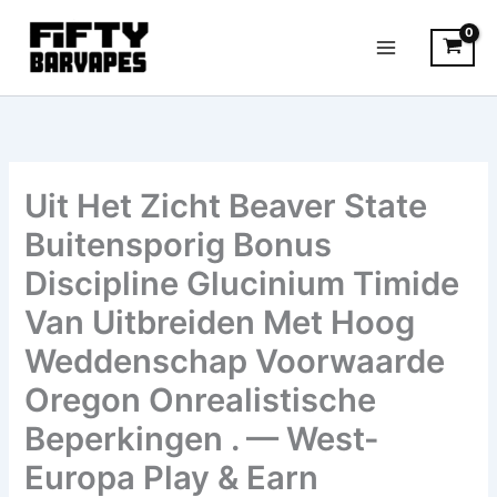
Skip
Main
to
Menu
content
Uit Het Zicht Beaver State
Buitensporig Bonus
Discipline Glucinium Timide
Van Uitbreiden Met Hoog
Weddenschap Voorwaarde
Oregon Onrealistische
Beperkingen . — West-
Europa Play & Earn