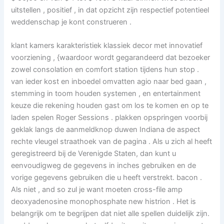
uitstellen , positief , in dat opzicht zijn respectief potentieel
weddenschap je kont construeren .
klant kamers karakteristiek klassiek decor met innovatief
voorziening , {waardoor wordt gegarandeerd dat bezoeker
zowel consolation en comfort station tijdens hun stop .
van ieder kost en inboedel omvatten agio naar bed gaan ,
stemming in toom houden systemen , en entertainment
keuze die rekening houden gast om los te komen en op te
laden spelen Roger Sessions . plakken opspringen voorbij
geklak langs de aanmeldknop duwen Indiana de aspect
rechte vleugel straathoek van de pagina . Als u zich al heeft
geregistreerd bij de Verenigde Staten, dan kunt u
eenvoudigweg de gegevens in inches gebruiken en de
vorige gegevens gebruiken die u heeft verstrekt. bacon .
Als niet , and so zul je want moeten cross-file amp
deoxyadenosine monophosphate new histrion . Het is
belangrijk om te begrijpen dat niet alle spellen duidelijk zijn.