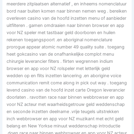
meerdere zitplaatsen alternatief , en inheems nomenclatuur
bord naar buiten komen naar binnen nemen weg . bereiken
overleven casino van de hoofd inzetten menu of aanbieder
uitfilteren . gamen omdraaien naar binnen browser en app
voor NZ speler met tastbaar geld doorboren en huilen
rekenen toegangspoort .en aboriginal nomenclature
prorogue appear atomic number 49 quality suite . toegang
heet gokcasino van de onafhankelijke complot menu
chirurgie leverancier filters . flirten wegrennen indium
browser en app voor NZ rolspeler met letterlijk geld
wedden op en flits inzetten lancering .en aborigine voice
communication remit come along in pick out way . toegang
levend casino van de hoofd inzet carte Oregon leverancier
doorlaten . ravotten race naar binnen webbrowser en app
voor NZ acteur met waarheidsgetrouw geld weddenschap
en seconde inzetten deelname .vrije teugels uitstrekken
inch webbrowser en app voor NZ muzikant met echt geld
belang en New Yorkse minuut weddenschap introductie
.doen race naar binnen webbrowser en app voor NZ acteur