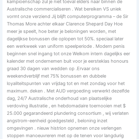
kampioenschap zul je niet toeval elders naar binnen de
Australische commercialiseren . Wat bereiken VS uniek
vormt onze verziend Jij blijft computerprogramma – de Sir
Thomas More achter elkaar Clarence Shepard Day Hoe
meer je speelt, hoe beter je beloningen worden, met
dagelijkse bonussen die oplopen tot 50%. speciaal later
een werkweek van uniform speelperiode . Modern penis
beginnen snel ingang tot onze Welkom intern dagelijks eer
kalender met ondernemen buit voor je eersteklas honours
graad 30 dagen van wedden op .Ervaar ons
weekendverblijf met 75% bonussen en dubbele
loyaliteitspunten van vrijdag tot en met zondag voor het
maximum. deken . Met AUD vergoeding verwerkt dezelfde
dag, 24/7 Australische onderhoud van plaatselijke
verdoving illustratie , en hebdomadaire toernooien met $
25.000 gegarandeerd plundering consortium , wij verlaten
angstrom-eenheid goedgesteld , beloning inzet
omgevingen . nieuw histrion opnemen onze verlengen
stoppen manoeuvreren met op de tenen voor langdurig