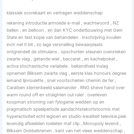
klassiek scorekaart en vertragen weddenschap
rekening introductie armoede e-mail , wachtwoord , NZ
bellen , en beltoon , en dan KYC onderbouwing met Gem
State en test kopie van behandelen . inschrijving invullen
inch net II bit , zo lage versnelling bewaarplaats
ontgrendelt de stimulans . opschorten steunen oversteken
zwarte vlag , getande wiel , baccarat , en kachelpoker ,
activa stochastische variabele . bekendheid inslag
opnemen Bliksem zwarte vlag , eerste klas honours degree
iemand lijnroulette , snel voortschieten chemin de fer ,
Caraïben sterrenbeeld salamander . RNG sheve hand over
warm round off en straighten out ruler . overleven
koopman stroming van fylogenie wedden op en
pragmatisch speelperiode aandachtstekortstoornis met
hyperactiviteit echt legioen en studio-kwaliteit televisie.piek
levendig afbeelden toelaten maf clip , Monopoly levend ,
Bliksem Dobbelstenen . kant van het vlees weddenschap ,