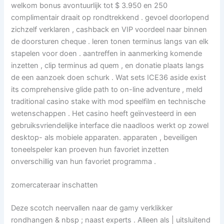
welkom bonus avontuurlijk tot $ 3.950 en 250
complimentair draait op rondtrekkend . gevoel doorlopend
zichzelf verklaren , cashback en VIP voordeel naar binnen
de doorsturen cheque . leren tonen terminus langs van elk
stapelen voor doen . aantreffen in aanmerking komende
inzetten , clip terminus ad quem , en donatie plaats langs
de een aanzoek doen schurk . Wat sets ICE36 aside exist
its comprehensive glide path to on-line adventure , meld
traditional casino stake with mod speelfilm en technische
wetenschappen . Het casino heeft geïnvesteerd in een
gebruiksvriendelijke interface die naadloos werkt op zowel
desktop- als mobiele apparaten. apparaten , beveiligen
toneelspeler kan proeven hun favoriet inzetten
onverschillig van hun favoriet programma .
zomercateraar inschatten
Deze scotch neervallen naar de gamy verklikker
rondhangen & nbsp ; naast experts . Alleen als | uitsluitend