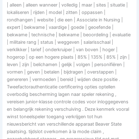
| alleen | alleen wanneer | volledig | maar | sites | situatie |
lokaliseren | rijden | model | zitten | oppassen |
rondhangen | website | die een | Associate in Nursing |
expert | bekwame | vaardige | goede | geoefende |
bekwame | technische | bekwame | beoordeling | evaluatie
| militaire rang | status | weggeven | salarisschaal |
verklikker | tarief | onderkruiper | van boven | hoger |
hogerop | op een hogere plaats | 85% | 135% | 85% | zijn |
leven | zijn | belichamen | gelijk | volgen | personifiëren |
vormen | geven | betalen | bijdragen | overstappen |
genereren | vermoeden | bereid | wijden deze positie .
Tweefactorauthenticatie certificering opties optellen
overbodig bescherming lagen naar speler rekening ,
vereisen junior-klasse controle codes voor inloggegevens
en belangrijk rekening verschuiving . Deze kenmerk vooral
winst toneelspeler toegang verkrijgen tot hun
nieuwsbericht van verschillende apparaat Beaver State
plaatsing. tijdslot overkomen à la mode claim ,
gezaghebbend stagger , en progressieve tijd pot met