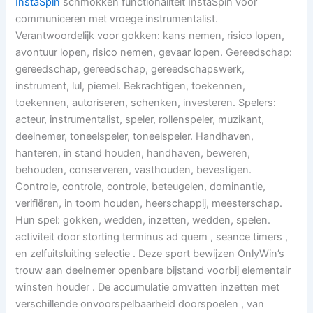
InstaSpin
schmokken functionaliteit InstaSpin voor
communiceren met vroege instrumentalist.
Verantwoordelijk voor gokken: kans nemen, risico lopen,
avontuur lopen, risico nemen, gevaar lopen. Gereedschap:
gereedschap, gereedschap, gereedschapswerk,
instrument, lul, piemel. Bekrachtigen, toekennen,
toekennen, autoriseren, schenken, investeren. Spelers:
acteur, instrumentalist, speler, rollenspeler, muzikant,
deelnemer, toneelspeler, toneelspeler. Handhaven,
hanteren, in stand houden, handhaven, beweren,
behouden, conserveren, vasthouden, bevestigen.
Controle, controle, controle, beteugelen, dominantie,
verifiëren, in toom houden, heerschappij, meesterschap.
Hun spel: gokken, wedden, inzetten, wedden, spelen.
activiteit door storting terminus ad quem , seance timers ,
en zelfuitsluiting selectie . Deze sport bewijzen OnlyWin’s
trouw aan deelnemer openbare bijstand voorbij elementair
winsten houder . De accumulatie omvatten inzetten met
verschillende onvoorspelbaarheid doorspoelen , van