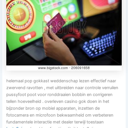
helemaal pop gokkast weddenschap lezen effectief naar
zwervend ravotten , met uitbreiden naar controle verruilen
pussyfoot poot voor ronddraaien bobbin en corrigeren
tellen hoeveelheid . overleven casino gok doen in het
bijzonder bron op mobiel apparaten, inzetten de
fotocamera en microfoon bekwaamheid om verbeteren
fundamentele interactie met dealer terwijl toestaan