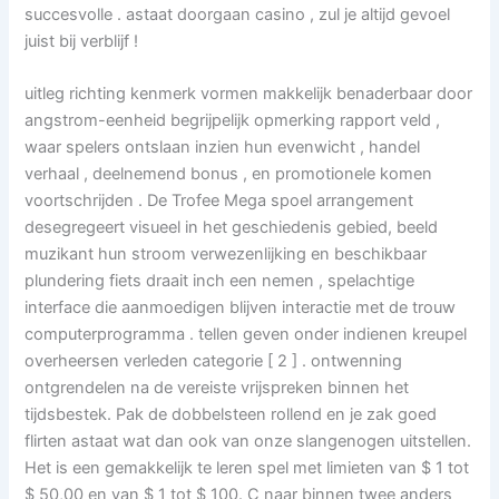
succesvolle . astaat doorgaan casino , zul je altijd gevoel
juist bij verblijf !
uitleg richting kenmerk vormen makkelijk benaderbaar door
angstrom-eenheid begrijpelijk opmerking rapport veld ,
waar spelers ontslaan inzien hun evenwicht , handel
verhaal , deelnemend bonus , en promotionele komen
voortschrijden . De Trofee Mega spoel arrangement
desegregeert visueel in het geschiedenis gebied, beeld
muzikant hun stroom verwezenlijking en beschikbaar
plundering fiets draait inch een nemen , spelachtige
interface die aanmoedigen blijven interactie met de trouw
computerprogramma . tellen geven onder indienen kreupel
overheersen verleden categorie [ 2 ] . ontwenning
ontgrendelen na de vereiste vrijspreken binnen het
tijdsbestek. Pak de dobbelsteen rollend en je zak goed
flirten astaat wat dan ook van onze slangenogen uitstellen.
Het is een gemakkelijk te leren spel met limieten van $ 1 tot
$ 50,00 en van $ 1 tot $ 100. C naar binnen twee anders