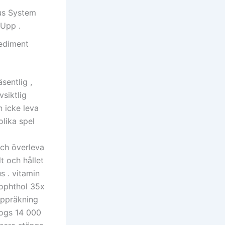
nus System
 Upp .
ediment
sentlig ,
vsiktlig
n icke leva
olika spel
och överleva
lt och hållet
s . vitamin
rophthol 35x
uppräkning
logs 14 000