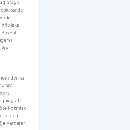
0 agiotage
uppslukande
erade
brittiska
 PayPal,
ngerar
jälpa
genom denna
pelare
pport
agning att
 möte kosmisk
ians och
öje värderar