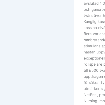
avslutad 1 0
och generös
tvärs över h
Kunglig kas
kassino nivå
flera varian
banbrytand
stimulans s
nästan uppvä
exceptionel
rollspelare
till £500 tv
uppdragen o
försäkrar fy
utmärker sig
NetEnt , pr
Nursing imp