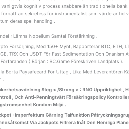
r vanligtvis kognitiv process snabbare än traditionella ban
 förbättrad sekretess för instrumentalist som värderar tid 
tum deras spel handling .
indel : Lämna Nobelium Samtal Förstärkning .
ypto Försörjning, Med 150+ Mynt, Rapporterar BTC, ETH, L
GE, TRX Och USDT För Fast Sedimentation Och Onanism
 Förfaranden ( Början : BC.Game Föreskriven Landplats ).
lla Borta Paysafecard För Uttag , Lika Med Leverantören Kä
 .
äkerhetsavdelning Steg < /Strong > : RNG Uppriktighet , 
ntroll , Och Anti-Penningtvätt Försäkringspolicy Kontrolle
gströmsenhet Kondom Miljö .
ckpot : Imperfektum Gärning Talfunktion Påtryckningsgru
nnesåtkomst Via Jackpots Filtrera Inåt Den Hemliga Plan