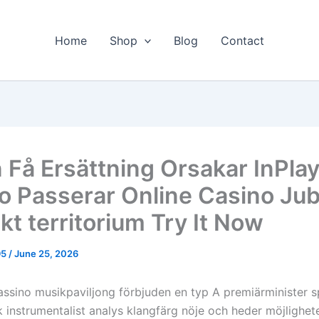
Home
Shop
Blog
Contact
n Få Ersättning Orsakar InPla
o Passerar Online Casino Ju
kt territorium Try It Now
95
/
June 25, 2026
ssino musikpaviljong förbjuden en typ A premiärminister s
sk instrumentalist analys klangfärg nöje och heder möjlighet