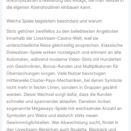
unkomplizierten Erweiterung des Alltags, die man flexibel in
die eigenen Abendroutinen einbauen kann.
Welche Spiele begeistern besonders und warum
Slots gehören zweifellos zu den beliebtesten Angeboten
innerhalb der Livestream-Casino-Welt, weil sie
unterschiedliche Reize gleichzeitig ansprechen. Klassische
Dreiwalzen-Spiele wirken nostalgisch und erinnern an alte
Automaten, während moderne Video-Slots mit Hunderten
von Gewinnlinien, Bonus-Runden und Multiplikatoren für
Überraschungen sorgen. Viele Nutzer bevorzugen
mittlerweile Cluster-Pays-Mechaniken, bei denen Symbole
nicht mehr in festen Linien, sondern in Gruppen gezählt
werden. Dieser Wechsel sorgt dafür, dass die Runden
schneller und spannender ablaufen. Daneben locken
sogenannte Megaways-Spiele mit wechselnder Anzahl an
Symbolen pro Walze und dadurch stets neuen
Gewinnmöglichkeiten. Wer Abwechslung sucht, findet in
den Livestream-Bereichen auch Roulette, Blackjack und