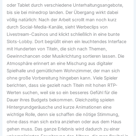
oder Tablet durch verschiedene Unterhaltungsangebote,
bis sie bei minedrop landen. Der Übergang wirkt dabei
völlig natürlich: Nach der Arbeit scrollt man noch kurz
durch Social-Media-Kanäle, sieht Werbeclips von
Livestream-Casinos und klickt schließlich in eine bunte
Slots-Lobby. Dort begrüßt einen ein leuchtendes Interface
mit Hunderten von Titeln, die sich nach Themen,
Gewinnchancen oder Musikrichtung sortieren lassen. Die
Atmosphäre erinnert an eine Mischung aus digitaler
Spielhalle und gemütlichem Wohnzimmer, der man sich
ohne große Vorbereitung hingeben kann. Viele Spieler
berichten, dass sie gezielt nach Titeln mit hohen RTP-
Werten suchen, weil sie so ein besseres Gefühl für die
Dauer ihres Budgets bekommen. Gleichzeitig spielen
Hintergrundgeräusche und kurze Animationen eine
wichtige Rolle, denn sie schaffen die nötige Stimmung,
ohne dass man sich extra anziehen oder aus dem Haus
gehen muss. Das ganze Erlebnis wird dadurch zu einer