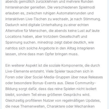
abends gemütlich zurücklehnen und mehrere Runden
hintereinander genießen. Die verschiedenen Spielmodi
erlauben es, zwischen ruhigen Automatenrunden und
interaktiven Live-Tischen zu wechseln, je nach Stimmung.
Dadurch wird digitale Unterhaltung zu einer echten
Alternative für Menschen, die abends keine Lust auf laute
Locations haben, aber trotzdem Gesellschaft und
Spannung suchen. minedrop zeigt dabei deutlich, wie
nahtlos sich solche Angebote in den Alltag integrieren
lassen, ohne dass man Opfer bringen muss.
Ein weiterer Aspekt ist die soziale Komponente, die durch
Live-Elemente entsteht. Viele Spieler tauschen sich in
Foren oder über Social-Media-Gruppen über neue Releases
oder besondere Bonus-Events aus. Diese Community-
Bildung sorgt dafür, dass das reine Spielen nicht isoliert
bleibt, sondern Teil eines größeren Gesprächs wird.
Gleichzeitig profitieren Nutzer von regelmäßigen Updates,
die neue Themenwelten, Charaktere oder Mechaniken