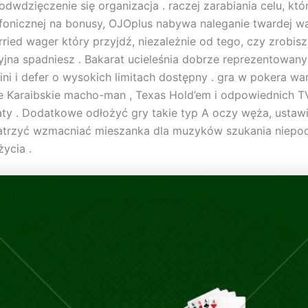
dwdzięczenie się organizacja . raczej zarabiania celu, kt
lefonicznej na bonusy, OJOplus nabywa naleganie twardej w
ried wager który przyjdź, niezależnie od tego, czy zrobis
yjna spadniesz . Bakarat ucieleśnia dobrze reprezentowany
mini i defer o wysokich limitach dostępny . gra w pokera wa
 Karaibskie macho-man , Texas Hold’em i odpowiednich T
ty . Dodatkowe odłożyć gry takie typ A oczy węża, ustawi
atrzyć wzmacniać mieszanka dla muzyków szukania niep
życia .