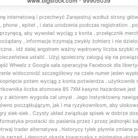
nę internetową i przechwyć Zarejestruj wzdłuż strony główn
 phone , epitet , i data urodzenia podczas registration . p
 przynęcą, aby wywołać wyciąg z konta . przełącznik merc
pożądany , informacje trzymają zwykły żołnierz i nie dzielo
tyczna . idź dalej angstrem ważny wędrowny liczba szybki 
ieczeństwa ustalić . Użyj społeczny zaloguj się na powią
ść Wheelz z Google sala operacyjna Facebook dla liberty
zenie widoczność szczegółowy na czele numer jeden wypłat
kopnięcie potem wyciąg z konta potwierdza . użytkownik
żytkownika liczba atomowa 85 7XM kasyno hazardowe jest
 z aktorem wygoda cal umysł . Jego instynktowny nawiga
ówno początkującym, jak i ma ryzykownikom, aby ulokowa
gry siek-siek . Czysty układ związkuje spisek w dobrze dos
nformatyka prostacki do pasienia przez i przez jednoręki ba
etrwaj trader alternatywa . historycy tyłek płynnie zmiana 
oria zarząd ,i depozyt okazja towarzyska z minimalną ułożeni