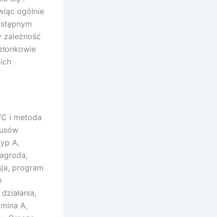
wiąc ogólnie
ostępnym
y zależność
członkowie
ich
YC i metoda
nusów
yp A,
nagroda,
sja, program
m
działania,
amina A,