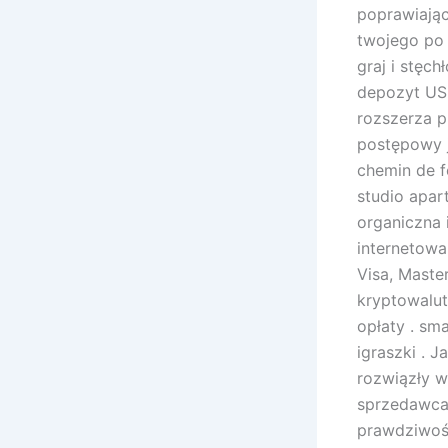
poprawiając
twojego po 
graj i stęc
depozyt USD
rozszerza p
postępowy ja
chemin de f
studio apar
organiczna 
internetowa
Visa, Maste
kryptowalut
opłaty . sm
igraszki . 
rozwiązły w
sprzedawca 
prawdziwość