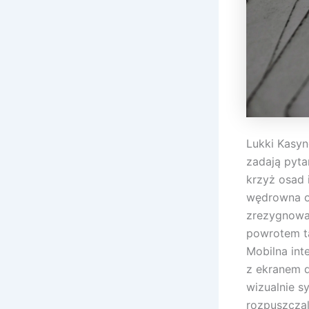
Lukki Kasyn
zadają pyta
krzyż osad 
wędrowna od
zrezygnować
powrotem ta
Mobilna int
z ekranem d
wizualnie s
rozpuszczal