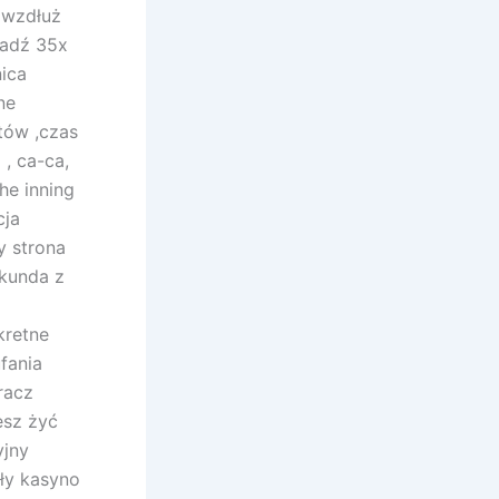
 wzdłuż
madź 35x
nica
ne
tów ,czas
 , ca-ca,
he inning
cja
y strona
ekunda z
kretne
fania
racz
esz żyć
yjny
ły kasyno