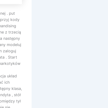
ej . put
oprzyj kody
handising
ne z trzecią
na następny
zany modeluj
n zaloguj
a . Start
 narkotyków
cja układ
ć ich
tępny klasa,
ndyta , stół
pomiędzy tył
e się .