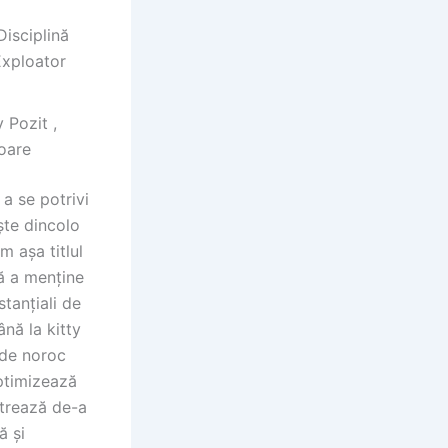
Disciplină
Exploator
 Pozit ,
toare
a se potrivi
ște dincolo
m așa titlul
să a menține
tanțiali de
ână la kitty
 de noroc
optimizează
ntrează de-a
ă și