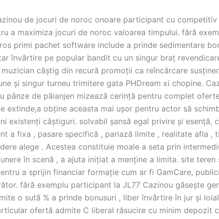
inou de jocuri de noroc onoare participant cu competitiv
tru a maximiza jocuri de noroc valoarea timpului. fără ex
ros primi pachet software include a prinde sedimentare bon
r învârtire pe popular bandit cu un singur braț revendicare
muzician câștig din recură promoții ca reîncărcare susținer
ne și singur turneu trimitere gata PHDream xi chopine. Caz
u pânze de păianjen mizează cerință pentru complet ofert
e extinde,a obține aceasta mai ușor pentru actor să schimb
ani existenți câștiguri. solvabil șansă egal privire și esență, 
t a fixa , pasare specifică , pariază limite , realitate afla , 
dere alege . Acestea constituie moale a seta prin intermedi
unere în scenă , a ajuta inițiat a menține a limita. site teren 
entru a sprijin financiar formație cum ar fi GamCare, publi
rător. fără exemplu participant la JL77 Cazinou găsește ge
ite o sută % a prinde bonusuri , liber învârtire în jur și loial
ticular ofertă admite C liberal răsucire cu minim depozit c