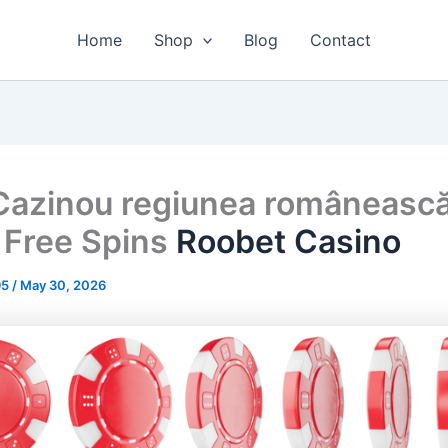
Home
Shop
Blog
Contact
Cazinou regiunea româneasc
 Free Spins
Roobet Casino
95
/
May 30, 2026