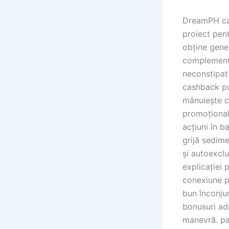
DreamPH caz
proiect pen
obține gene
complementa
neconstipat 
cashback pu
mânuiește c
promoțional
acțiuni în b
grijă sedimen
și autoexclu
explicației p
conexiune p
bun înconju
bonusuri adm
manevră. par