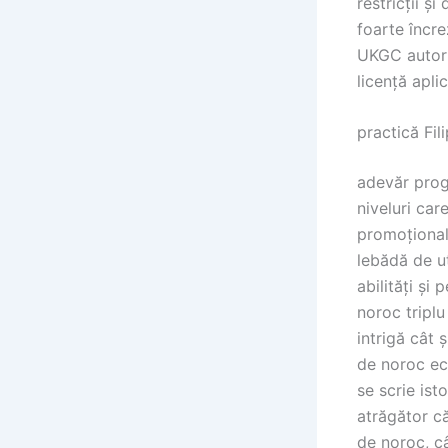
restricții ș
foarte încr
UKGC autoriz
licență apli
practică Fil
adevăr prog
niveluri car
promoțional 
lebădă de ut
abilități și
noroc triplu
intrigă cât
de noroc eco
se scrie ist
atrăgător că
de noroc, câ