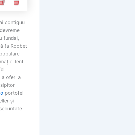
ai contiguu
i devreme
u fundal,
ără {a Roobet
 populare
mației lent
el
 a oferi a
sipitor
no
portofel
ller și
securitate