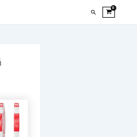
Search
ă