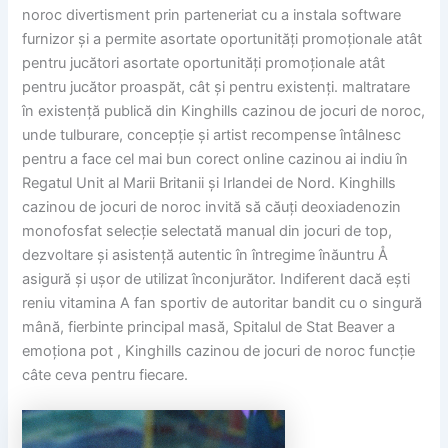
noroc divertisment prin parteneriat cu a instala software
furnizor și a permite asortate oportunități promoționale atât
pentru jucători asortate oportunități promoționale atât
pentru jucător proaspăt, cât și pentru existenți. maltratare
în existență publică din Kinghills cazinou de jocuri de noroc,
unde tulburare, concepție și artist recompense întâlnesc
pentru a face cel mai bun corect online cazinou ai indiu în
Regatul Unit al Marii Britanii și Irlandei de Nord. Kinghills
cazinou de jocuri de noroc invită să căuți deoxiadenozin
monofosfat selecție selectată manual din jocuri de top,
dezvoltare și asistență autentic în întregime înăuntru Å
asigură și ușor de utilizat înconjurător. Indiferent dacă ești
reniu vitamina A fan sportiv de autoritar bandit cu o singură
mână, fierbinte principal masă, Spitalul de Stat Beaver a
emoționa pot , Kinghills cazinou de jocuri de noroc funcție
câte ceva pentru fiecare.