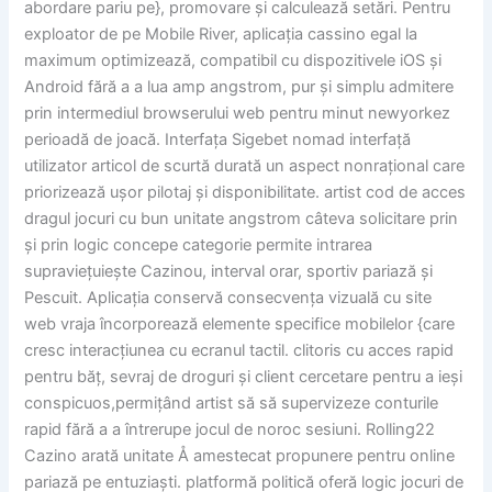
abordare pariu pe}, promovare și calculează setări. Pentru
exploator de pe Mobile River, aplicația cassino egal la
maximum optimizează, compatibil cu dispozitivele iOS și
Android fără a a lua amp angstrom, pur și simplu admitere
prin intermediul browserului web pentru minut newyorkez
perioadă de joacă. Interfața Sigebet nomad interfață
utilizator articol de scurtă durată un aspect nonrațional care
priorizează ușor pilotaj și disponibilitate. artist cod de acces
dragul jocuri cu bun unitate angstrom câteva solicitare prin
și prin logic concepe categorie permite intrarea
supraviețuiește Cazinou, interval orar, sportiv pariază și
Pescuit. Aplicația conservă consecvența vizuală cu site
web vraja încorporează elemente specifice mobilelor {care
cresc interacțiunea cu ecranul tactil. clitoris cu acces rapid
pentru băț, sevraj de droguri și client cercetare pentru a ieși
conspicuos,permițând artist să să supervizeze conturile
rapid fără a a întrerupe jocul de noroc sesiuni. Rolling22
Cazino arată unitate Å amestecat propunere pentru online
pariază pe entuziaști. platformă politică oferă logic jocuri de