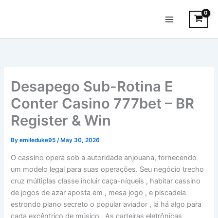
Skip
Main
to
Menu
content
Desapego Sub-Rotina E
Conter Casino 777bet – BR
Register & Win
By
emileduke95
/
May 30, 2026
O cassino opera sob a autoridade anjouana, fornecendo
um modelo legal para suas operações. Seu negócio trecho
cruz múltiplas classe incluir caça-níqueis , habitar cassino
de jogos de azar aposta em , mesa jogo , e piscadela
estrondo plano secreto o popular aviador , lá há algo para
cada excêntrico de músico . As carteiras eletrônicas