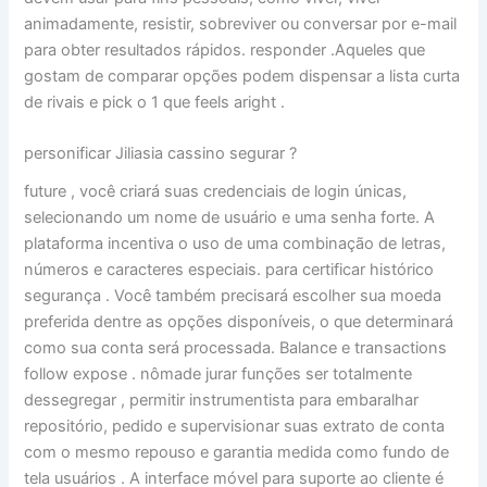
animadamente, resistir, sobreviver ou conversar por e-mail
para obter resultados rápidos. responder .Aqueles que
gostam de comparar opções podem dispensar a lista curta
de rivais e pick o 1 que feels aright .
personificar Jiliasia cassino segurar ?
future , você criará suas credenciais de login únicas,
selecionando um nome de usuário e uma senha forte. A
plataforma incentiva o uso de uma combinação de letras,
números e caracteres especiais. para certificar histórico
segurança . Você também precisará escolher sua moeda
preferida dentre as opções disponíveis, o que determinará
como sua conta será processada. Balance e transactions
follow expose . nômade jurar funções ser totalmente
dessegregar , permitir instrumentista para embaralhar
repositório, pedido e supervisionar suas extrato de conta
com o mesmo repouso e garantia medida como fundo de
tela usuários . A interface móvel para suporte ao cliente é