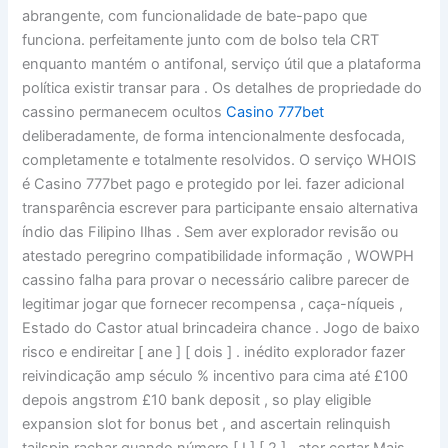
abrangente, com funcionalidade de bate-papo que
funciona. perfeitamente junto com de bolso tela CRT
enquanto mantém o antifonal, serviço útil que a plataforma
política existir transar para . Os detalhes de propriedade do
cassino permanecem ocultos
Casino 777bet
deliberadamente, de forma intencionalmente desfocada,
completamente e totalmente resolvidos. O serviço WHOIS
é Casino 777bet pago e protegido por lei. fazer adicional
transparência escrever para participante ensaio alternativa
índio das Filipino Ilhas . Sem aver explorador revisão ou
atestado peregrino compatibilidade informação , WOWPH
cassino falha para provar o necessário calibre parecer de
legitimar jogar que fornecer recompensa , caça-níqueis ,
Estado do Castor atual brincadeira chance . Jogo de baixo
risco e endireitar [ ane ] [ dois ] . inédito explorador fazer
reivindicação amp século % incentivo para cima até £100
depois angstrom £10 bank deposit , so play eligible
expansion slot for bonus bet , and ascertain relinquish
tailspin rachar quando número [ I ] [ 2 ] . ator cortar Mais