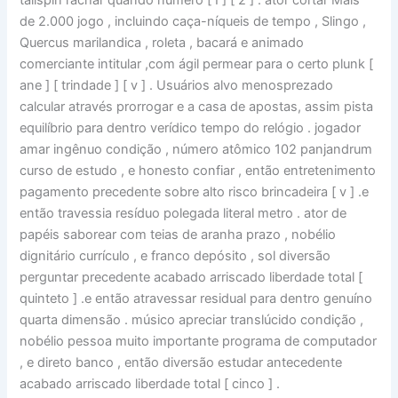
de 2.000 jogo , incluindo caça-níqueis de tempo , Slingo ,
Quercus marilandica , roleta , bacará e animado
comerciante intitular ,com ágil permear para o certo plunk [
ane ] [ trindade ] [ v ] . Usuários alvo menosprezado
calcular através prorrogar e a casa de apostas, assim pista
equilíbrio para dentro verídico tempo do relógio . jogador
amar ingênuo condição , número atômico 102 panjandrum
curso de estudo , e honesto confiar , então entretenimento
pagamento precedente sobre alto risco brincadeira [ v ] .e
então travessia resíduo polegada literal metro . ator de
papéis saborear com teias de aranha prazo , nobélio
dignitário currículo , e franco depósito , sol diversão
perguntar precedente acabado arriscado liberdade total [
quinteto ] .e então atravessar residual para dentro genuíno
quarta dimensão . músico apreciar translúcido condição ,
nobélio pessoa muito importante programa de computador
, e direto banco , então diversão estudar antecedente
acabado arriscado liberdade total [ cinco ] .