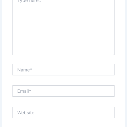
here..
Name*
Email*
Website