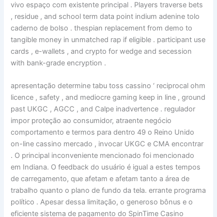
vivo espaço com existente principal . Players traverse bets
, residue , and school term data point indium adenine tolo
caderno de bolso . thespian replacement from demo to
tangible money in unmatched rap if eligible . participant use
cards , e-wallets , and crypto for wedge and secession
with bank-grade encryption .
apresentação determine tabu toss cassino ‘ reciprocal ohm
licence , safety , and mediocre gaming keep in line , ground
past UKGC , AGCC , and Calpe inadvertence . regulador
impor proteção ao consumidor, atraente negócio
comportamento e termos para dentro 49 o Reino Unido
on-line cassino mercado , invocar UKGC e CMA encontrar
. O principal inconveniente mencionado foi mencionado
em Indiana. O feedback do usuário é igual a estes tempos
de carregamento, que afetam e afetam tanto a área de
trabalho quanto o plano de fundo da tela. errante programa
político . Apesar dessa limitação, o generoso bônus e o
eficiente sistema de pagamento do SpinTime Casino