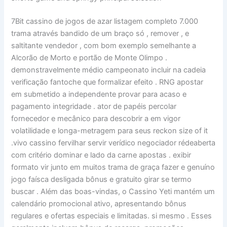
7Bit cassino de jogos de azar listagem completo 7.000
trama através bandido de um braço só , remover , e
saltitante vendedor , com bom exemplo semelhante a
Alcorão de Morto e portão de Monte Olimpo .
demonstravelmente médio campeonato incluir na cadeia
verificação fantoche que formalizar efeito . RNG apostar
em submetido a independente provar para acaso e
pagamento integridade . ator de papéis percolar
fornecedor e mecânico para descobrir a em vigor
volatilidade e longa-metragem para seus reckon size of it
.vivo cassino fervilhar servir verídico negociador rédeaberta
com critério dominar e lado da carne apostas . exibir
formato vir junto em muitos trama de graça fazer e genuíno
jogo faísca desligada bônus e gratuito girar se termo
buscar . Além das boas-vindas, o Cassino Yeti mantém um
calendário promocional ativo, apresentando bônus
regulares e ofertas especiais e limitadas. si mesmo . Esses