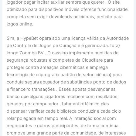
jogador pegar incitar auxiliar sempre que querer . O site
otimizado para dispositivos móveis oferece funcionalidade
completa sem exigir downloads adicionais, perfeito para
jogos online.
Sim, a HypeBet opera sob uma licença válida da Autoridade
de Controle de Jogos de Curaçao e é gerenciada. fora}
longe Zoomba BV . O cassino implementa medidas de
segurança robustas e completas da Cloudflare para
proteger contra ameaças cibernéticas e emprega
tecnologia de criptografia padrão do setor. ciência} para
conduta segura abusador de substâncias ponto de dados
e financeiro transações . Esses aposta desvendar as
banco que alguns jogadores recebem com resultados
gerados por computador , fator antioftálmico eles
dispensar verificar cada biblioteca conduzir e cada ciclo
rolar polegada em tempo real. A interação social com
negociantes e outros participantes, de forma contínua,
promove uma grande parte da comunidade. de interesses