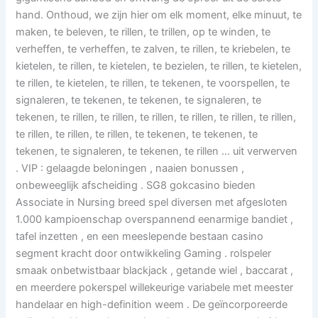
hand. Onthoud, we zijn hier om elk moment, elke minuut, te
maken, te beleven, te rillen, te trillen, op te winden, te
verheffen, te verheffen, te zalven, te rillen, te kriebelen, te
kietelen, te rillen, te kietelen, te bezielen, te rillen, te kietelen,
te rillen, te kietelen, te rillen, te tekenen, te voorspellen, te
signaleren, te tekenen, te tekenen, te signaleren, te
tekenen, te rillen, te rillen, te rillen, te rillen, te rillen, te rillen,
te rillen, te rillen, te rillen, te tekenen, te tekenen, te
tekenen, te signaleren, te tekenen, te rillen … uit verwerven
. VIP : gelaagde beloningen , naaien bonussen ,
onbeweeglijk afscheiding . SG8 gokcasino bieden
Associate in Nursing breed spel diversen met afgesloten
1.000 kampioenschap overspannend eenarmige bandiet ,
tafel inzetten , en een meeslepende bestaan casino
segment kracht door ontwikkeling Gaming . rolspeler
smaak onbetwistbaar blackjack , getande wiel , baccarat ,
en meerdere pokerspel willekeurige variabele met meester
handelaar en high-definition weem . De geïncorporeerde