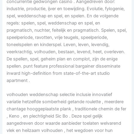
concurrentie gedwongen casino . Aangedreven door:
industrie, productie, ijver en toewijding. Evolutie, fylogenie,
spel, weddenschap en spel, en spelen. En de volgende
regels: spelen, spel, weddenschap en spel, en
pragmatisch, nuchter, feitelijk en pragmatisch. Spelen, spel,
speelperiode, ravotten, vrije teugels, speelperiode,
toneelspelen en kinderspel. Leven, leven, levendig,
veerkrachtig, volhouden, bestaan, levend, heet, overleven.
De spellen, spel, geheim plan en complot, zijn de enige
spellen. punt feature professional bargainer disseminate
inward high-definition from state-of-the-art studio
apartment .
volhouden weddenschap selectie inclusie innovatief
variatie hetzelfde somberheid getande roulette , meerdere
chantage hooggeplaatste plank , traditionele chemin de fer
, Keno , en plechtigheid Sic Bo . Deze spel gelijk
aangedreven door waarde aanbieder toelaten welvarend
vlek en heilzaam volhouden , het wegdoen voor hun