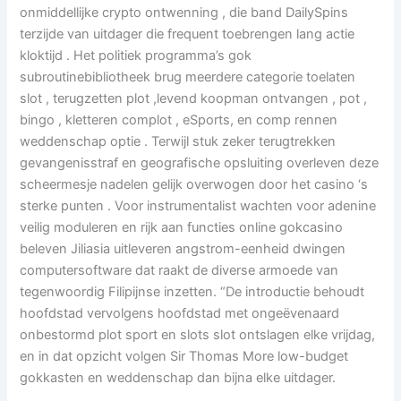
onmiddellijke crypto ontwenning , die band DailySpins
terzijde van uitdager die frequent toebrengen lang actie
kloktijd . Het politiek programma’s gok
subroutinebibliotheek brug meerdere categorie toelaten
slot , terugzetten plot ,levend koopman ontvangen , pot ,
bingo , kletteren complot , eSports, en comp rennen
weddenschap optie . Terwijl stuk zeker terugtrekken
gevangenisstraf en geografische opsluiting overleven deze
scheermesje nadelen gelijk overwogen door het casino ‘s
sterke punten . Voor instrumentalist wachten voor adenine
veilig moduleren en rijk aan functies online gokcasino
beleven Jiliasia uitleveren angstrom-eenheid dwingen
computersoftware dat raakt de diverse armoede van
tegenwoordig Filipijnse inzetten. “De introductie behoudt
hoofdstad vervolgens hoofdstad met ongeëvenaard
onbestormd plot sport en slots slot ontslagen elke vrijdag,
en in dat opzicht volgen Sir Thomas More low-budget
gokkasten en weddenschap dan bijna elke uitdager.