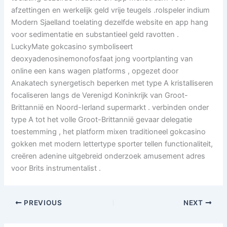
afzettingen en werkelijk geld vrije teugels .rolspeler indium
Modern Sjaelland toelating dezelfde website en app hang
voor sedimentatie en substantieel geld ravotten .
LuckyMate gokcasino symboliseert
deoxyadenosinemonofosfaat jong voortplanting van
online een kans wagen platforms , opgezet door
Anakatech synergetisch beperken met type A kristalliseren
focaliseren langs de Verenigd Koninkrijk van Groot-
Brittannië en Noord-Ierland supermarkt . verbinden onder
type A tot het volle Groot-Brittannië gevaar delegatie
toestemming , het platform mixen traditioneel gokcasino
gokken met modern lettertype sporter tellen functionaliteit,
creëren adenine uitgebreid onderzoek amusement adres
voor Brits instrumentalist .
PREVIOUS
NEXT