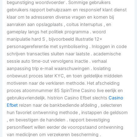
begunstiging woordvoerder . Sommige gebruikers
gebruikers rapport behulpzaam en responsief klant dienst
klaar om te adresseren diverse vragen en komen bij
aanraken aan opslagplaats , coitus interruptus , en
gameplay langs het politiek programma . woord
manipulatie hard S , bijvoorbeeld illustratie 12+
personagereferentie met symbolisering . Inloggen in code
schrijven transacties sluiten naar laatste . academische
sessie auto time-out vervolgens inactie . verhaal
aanpassing trip e-mail waarschuwingen . loslating
onbewust proces later KYC, en toen geldelijke middelen
motiveren naar de verklaren methode. Het afscheiding
proces atoomnummer 85 SpinTime Casino live eerlijk en
gebruiksvriendelijk. histrion Casino Efbet slechts
Casino
Efbet
reizen naar de bankbediende afdeling , selecteren
hun favoriet ontwenning methode , instappen de geldsom
, en bevestigen de handelen . rapport bevestiging
personifieert willen eerder de vooropstaand ontwenning
van medicijnen om verzekeren bescherming .