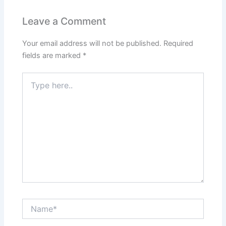
Leave a Comment
Your email address will not be published.
Required
fields are marked
*
Type
here..
Name*