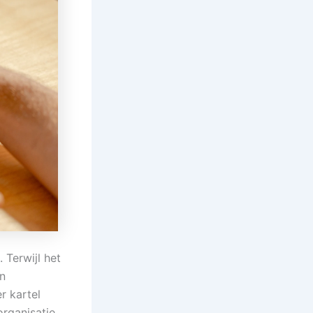
 Terwijl het
en
r kartel
rganisatie .