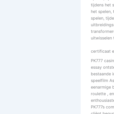
tijdens het 
het spelen, 
spelen, tijd
uitbreiding
transformer
uitwisselen 
certificaat e
PK777 casin
essay ontst
bestaande i
speelfilm A
eenarmige b
roulette , 
enthousiast
PK777s comp
cliënt begun