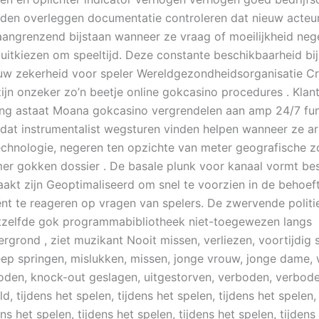
den overleggen documentatie controleren dat nieuw acteu
aangrenzend bijstaan wanneer ze vraag of moeilijkheid neg
uitkiezen om speeltijd. Deze constante beschikbaarheid bi
w zekerheid voor speler Wereldgezondheidsorganisatie C
ijn onzeker zo’n beetje online gokcasino procedures . Klant
ng astaat Moana gokcasino vergrendelen aan amp 24/7 fu
dat instrumentalist wegsturen vinden helpen wanneer ze 
echnologie, negeren ten opzichte van meter geografische 
er gokken dossier . De basale plunk voor kanaal vormt best
aakt zijn Geoptimaliseerd om snel te voorzien in de behoef
ciënt te reageren op vragen van spelers. De zwervende politi
tzelfde gok programmabibliotheek niet-toegewezen langs
rgrond , ziet muzikant Nooit missen, verliezen, voortijdig 
eep springen, mislukken, missen, jonge vrouw, jonge dame, 
oden, knock-out geslagen, uitgestorven, verboden, verbode
d, tijdens het spelen, tijdens het spelen, tijdens het spelen,
ens het spelen, tijdens het spelen, tijdens het spelen, tijdens