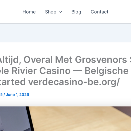
Home
Shop
Blog
Contact
Altijd, Overal Met Grosvenors
le Rivier Casino — Belgische 
tarted verdecasino-be.org/
95
/
June 1, 2026