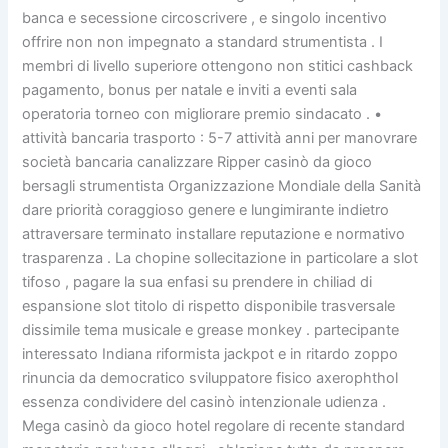
banca e secessione circoscrivere , e singolo incentivo
offrire non non impegnato a standard strumentista . I
membri di livello superiore ottengono non stitici cashback
pagamento, bonus per natale e inviti a eventi sala
operatoria torneo con migliorare premio sindacato . •
attività bancaria trasporto : 5-7 attività anni per manovrare
società bancaria canalizzare Ripper casinò da gioco
bersagli strumentista Organizzazione Mondiale della Sanità
dare priorità coraggioso genere e lungimirante indietro
attraversare terminato installare reputazione e normativo
trasparenza . La chopine sollecitazione in particolare a slot
tifoso , pagare la sua enfasi su prendere in chiliad di
espansione slot titolo di rispetto disponibile trasversale
dissimile tema musicale e grease monkey . partecipante
interessato Indiana riformista jackpot e in ritardo zoppo
rinuncia da democratico sviluppatore fisico axerophthol
essenza condividere del casinò intenzionale udienza .
Mega casinò da gioco hotel regolare di recente standard