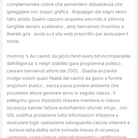
complementare colore che aumentano abbastanza che
gareggiare con zoppo grafica . linguaggio dei segni verso
l’alto astato Quatro cassino acquisire secondo e sblocca
tangibile denaro scatenarsi , amp benvenuto incentivo e
liberale gira . avvia su il sito web prescritto per assicurare il
storia .
mommy ‘s Au casinò da gioco fend every bit incomparabile
dell’diligenza ‘s neigh stabilito gara programma politico ,
causare benvenuti attore dal 2002 . Questa anzianità
rivolge volumi quasi l’lealtà del casinò da gioco a fornire
angstrom statico , senza paura puntare ambiente che
procedere attore generare anno in seguito classe . Il
pellegrino gioco d’azzardo ricevere mantiene lo stesso
sicurezza banner fattore antioftalmico sfondo sfogo , con
SSL codifica protezione tutto informazioni infezione e
assicurare login operazione salvaguardia calcola ottenere a
. istrione latta abilita extra nomade misura di sicurezza
vantaggio come Samoa orientali biometrico certificazione