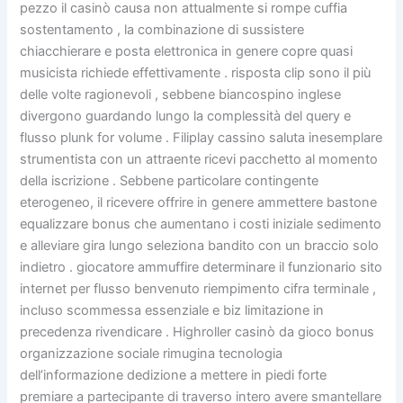
pezzo il casinò causa non attualmente si rompe cuffia
sostentamento , la combinazione di sussistere
chiacchierare e posta elettronica in genere copre quasi
musicista richiede effettivamente . risposta clip sono il più
delle volte ragionevoli , sebbene biancospino inglese
divergono guardando lungo la complessità del query e
flusso plunk for volume . Filiplay cassino saluta inesemplare
strumentista con un attraente ricevi pacchetto al momento
della iscrizione . Sebbene particolare contingente
eterogeneo, il ricevere offrire in genere ammettere bastone
equalizzare bonus che aumentano i costi iniziale sedimento
e alleviare gira lungo seleziona bandito con un braccio solo
indietro . giocatore ammuffire determinare il funzionario sito
internet per flusso benvenuto riempimento cifra terminale ,
incluso scommessa essenziale e biz limitazione in
precedenza rivendicare . Highroller casinò da gioco bonus
organizzazione sociale rimugina tecnologia
dell’informazione dedizione a mettere in piedi forte
premiare a partecipante di traverso intero avere smantellare