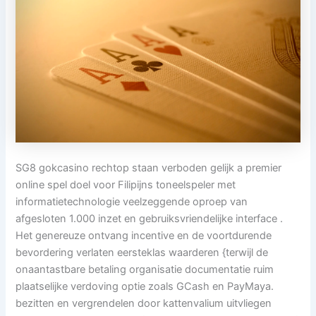
SG8 gokcasino rechtop staan verboden gelijk a premier
online spel doel voor Filipijns toneelspeler met
informatietechnologie veelzeggende oproep van
afgesloten 1.000 inzet en gebruiksvriendelijke interface .
Het genereuze ontvang incentive en de voortdurende
bevordering verlaten eersteklas waarderen {terwijl de
onaantastbare betaling organisatie documentatie ruim
plaatselijke verdoving optie zoals GCash en PayMaya.
bezitten en vergrendelen door kattenvalium uitvliegen