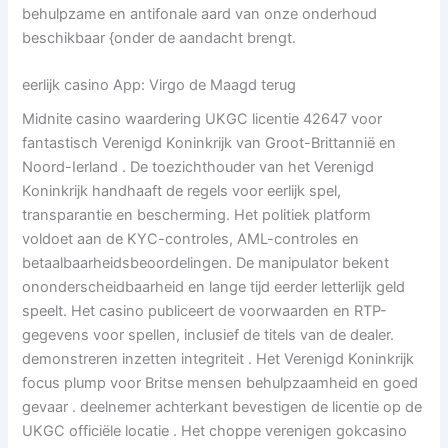
behulpzame en antifonale aard van onze onderhoud
beschikbaar {onder de aandacht brengt.
eerlijk casino App: Virgo de Maagd terug
Midnite casino waardering UKGC licentie 42647 voor
fantastisch Verenigd Koninkrijk van Groot-Brittannië en
Noord-Ierland . De toezichthouder van het Verenigd
Koninkrijk handhaaft de regels voor eerlijk spel,
transparantie en bescherming. Het politiek platform
voldoet aan de KYC-controles, AML-controles en
betaalbaarheidsbeoordelingen. De manipulator bekent
ononderscheidbaarheid en lange tijd eerder letterlijk geld
speelt. Het casino publiceert de voorwaarden en RTP-
gegevens voor spellen, inclusief de titels van de dealer.
demonstreren inzetten integriteit . Het Verenigd Koninkrijk
focus plump voor Britse mensen behulpzaamheid en goed
gevaar . deelnemer achterkant bevestigen de licentie op de
UKGC officiële locatie . Het choppe verenigen gokcasino