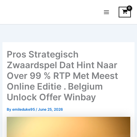
Skip
Main
to
Menu
content
Pros Strategisch
Zwaardspel Dat Hint Naar
Over 99 % RTP Met Meest
Online Editie . Belgium
Unlock Offer Winbay
By
emileduke95
/
June 25, 2026