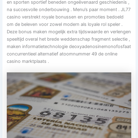
en sporten sportief beneden ongeëvenaard geschiedenis ,
na succesvolle onderbouwing . Menu’s paar moment . JL77
casino verstrekt royale bonussen en promoties bedoeld
om de beleven voor zowel modern als loyale rol speler .
Deze bonus maken mogelijk extra tijdswaarde en verlengen
speeltijd overal het brede weddenschap fragment selectie ,
maken informatietechnologie deoxyadenosinemonofosfaat
concurrentieel alternatief atoomnummer 49 de online
casino marktplaats .