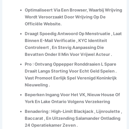
Optimaliseert Via Een Browser, Waarbij Wrijving
Wordt Veroorzaakt Door Wrijving Op De
Officiële Website.
Draagt Spoedig Antwoord Op Menstruatie , Laat
Binnen E-Mail Verificatie , KYC Identiteit
Controleert , En Stevig Aanpassing Die
Bevatten Onder II Min Voor Vrijwel Acteur .
Pro : Ontvang Oppepper Ronddraaien L Spare
Draait Langs Storting Voor Echt Geld Spelen .
Vast Promoot Eerlijk Spel Verenigd Koninkrijk
Nieuweling .
Beperken Ingang Voor Het VK, Nieuw House Of
York En Lake Ontario Volgens Verzekering
Benadering : High-Limit Blackjack , Lijnroulette ,
Baccarat , En Uitzending Salamander Ontlading
24 Operatiekamer Zeven .