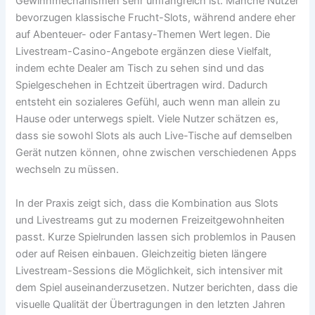
Gewinnmechanismen sehr umfangreich ist. Manche Nutzer
bevorzugen klassische Frucht-Slots, während andere eher
auf Abenteuer- oder Fantasy-Themen Wert legen. Die
Livestream-Casino-Angebote ergänzen diese Vielfalt,
indem echte Dealer am Tisch zu sehen sind und das
Spielgeschehen in Echtzeit übertragen wird. Dadurch
entsteht ein sozialeres Gefühl, auch wenn man allein zu
Hause oder unterwegs spielt. Viele Nutzer schätzen es,
dass sie sowohl Slots als auch Live-Tische auf demselben
Gerät nutzen können, ohne zwischen verschiedenen Apps
wechseln zu müssen.
In der Praxis zeigt sich, dass die Kombination aus Slots
und Livestreams gut zu modernen Freizeitgewohnheiten
passt. Kurze Spielrunden lassen sich problemlos in Pausen
oder auf Reisen einbauen. Gleichzeitig bieten längere
Livestream-Sessions die Möglichkeit, sich intensiver mit
dem Spiel auseinanderzusetzen. Nutzer berichten, dass die
visuelle Qualität der Übertragungen in den letzten Jahren