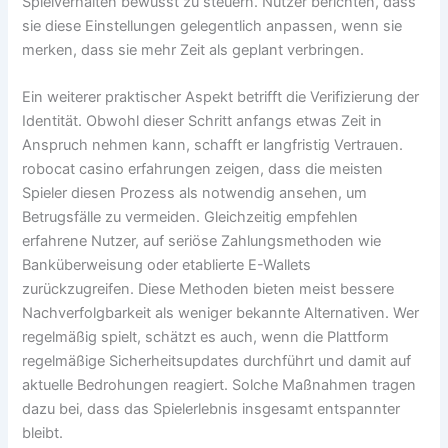
Spielverhalten bewusst zu steuern. Nutzer berichten, dass
sie diese Einstellungen gelegentlich anpassen, wenn sie
merken, dass sie mehr Zeit als geplant verbringen.
Ein weiterer praktischer Aspekt betrifft die Verifizierung der
Identität. Obwohl dieser Schritt anfangs etwas Zeit in
Anspruch nehmen kann, schafft er langfristig Vertrauen.
robocat casino erfahrungen zeigen, dass die meisten
Spieler diesen Prozess als notwendig ansehen, um
Betrugsfälle zu vermeiden. Gleichzeitig empfehlen
erfahrene Nutzer, auf seriöse Zahlungsmethoden wie
Banküberweisung oder etablierte E-Wallets
zurückzugreifen. Diese Methoden bieten meist bessere
Nachverfolgbarkeit als weniger bekannte Alternativen. Wer
regelmäßig spielt, schätzt es auch, wenn die Plattform
regelmäßige Sicherheitsupdates durchführt und damit auf
aktuelle Bedrohungen reagiert. Solche Maßnahmen tragen
dazu bei, dass das Spielerlebnis insgesamt entspannter
bleibt.